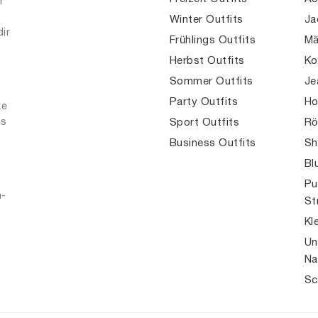
r
Winter Outfits
Ja
dir
Frühlings Outfits
Mä
Herbst Outfits
Ko
Sommer Outfits
Je
Party Outfits
Ho
ke
es
Sport Outfits
Rö
Business Outfits
Sh
Bl
Pu
n-
St
Kl
Un
Na
Sc