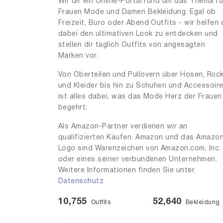
Wir dir ein Online-Portal rund um das Thema fü
Frauen Mode und Damen Bekleidung. Egal ob
Freizeit, Büro oder Abend Outfits - wir helfen 
dabei den ultimativen Look zu entdecken und
stellen dir täglich Outfits von angesagten
Marken vor.
Von Oberteilen und Pullovern über Hosen, Röc
und Kleider bis hin zu Schuhen und Accessoir
ist alles dabei, was das Mode Herz der Frauen
begehrt.
Als Amazon-Partner verdienen wir an
qualifizierten Käufen. Amazon und das Amazo
Logo sind Warenzeichen von Amazon.com, Inc.
oder eines seiner verbundenen Unternehmen.
Weitere Informationen finden Sie unter
Datenschutz
10,755
52,640
Outfits
Bekleidung