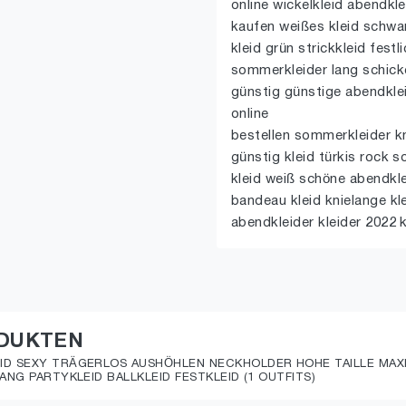
online wickelkleid abendkle
kaufen weißes kleid schwar
kleid grün strickkleid festl
sommerkleider lang schicke 
günstig günstige abendklei
online
bestellen sommerkleider kn
günstig kleid türkis rock 
kleid weiß schöne abendkl
bandeau kleid knielange kl
abendkleider kleider 2022 k
ODUKTEN
ID SEXY TRÄGERLOS AUSHÖHLEN NECKHOLDER HOHE TAILLE MAXIK
ANG PARTYKLEID BALLKLEID FESTKLEID (1 OUTFITS)