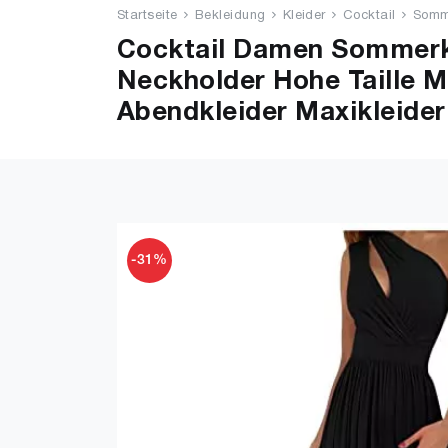
Startseite
Bekleidung
Kleider
Cocktail
Somme
Cocktail Damen Sommerkl
Neckholder Hohe Taille Ma
Abendkleider Maxikleider 
-31%