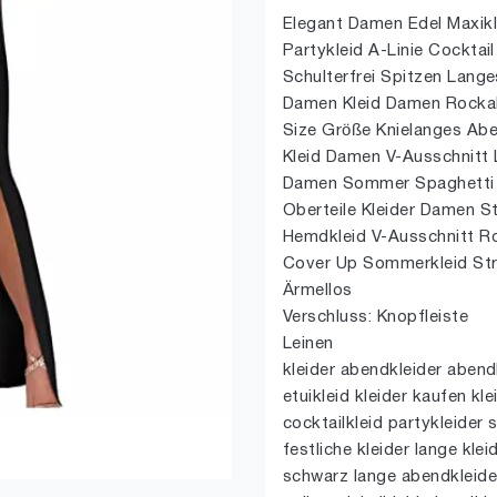
Elegant Damen Edel Maxikle
Partykleid A-Linie Cocktai
Schulterfrei Spitzen Lang
Damen Kleid Damen Rockabil
Size Größe Knielanges Aben
Kleid Damen V-Ausschnitt 
Damen Sommer Spaghetti Kl
Oberteile Kleider Damen St
Hemdkleid V-Ausschnitt Ro
Cover Up Sommerkleid Str
Ärmellos
Verschluss: Knopfleiste
Leinen
kleider abendkleider abend
etuikleid kleider kaufen kl
cocktailkleid partykleider
festliche kleider lange klei
schwarz lange abendkleider