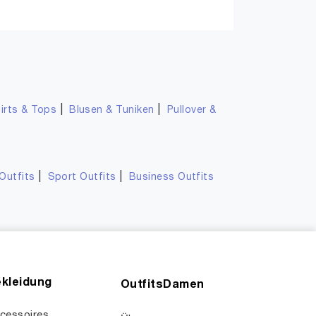
|
|
irts & Tops
Blusen & Tuniken
Pullover &
|
|
Outfits
Sport Outfits
Business Outfits
kleidung
OutfitsDamen
cessoires