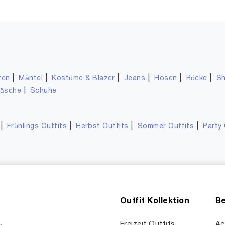
|
|
|
|
|
|
ten
Mäntel
Kostüme & Blazer
Jeans
Hosen
Röcke
Sh
|
wäsche
Schuhe
|
|
|
|
Frühlings Outfits
Herbst Outfits
Sommer Outfits
Party 
Outfit Kollektion
Be
Freizeit Outfits
Ac