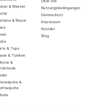
Über uns
cken & Westen
Nutzungsbedingungen
ntel
Datenschutz
stüme & Blazer
Impressum
ans
Kontakt
sen
Blog
cke
irts & Tops
usen & Tuniken
llover &
rickmode
eider
terwäsche &
chtwäsche
huhe