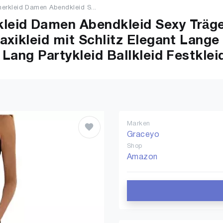
rkleid Damen Abendkleid S...
eid Damen Abendkleid Sexy Träge
xikleid mit Schlitz Elegant Lange 
Lang Partykleid Ballkleid Festklei
Marken
Graceyo
Shop
Amazon