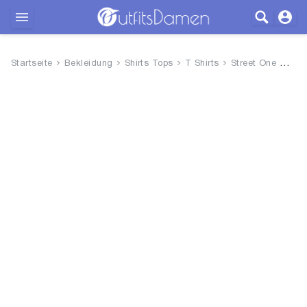
Outfits
Startseite
Bekleidung
Shirts Tops
T Shirts
Street One Damen Gestreiftes T...
Bekleidung
Wäsche
Schuhe
Accessoires
SALE
Blog