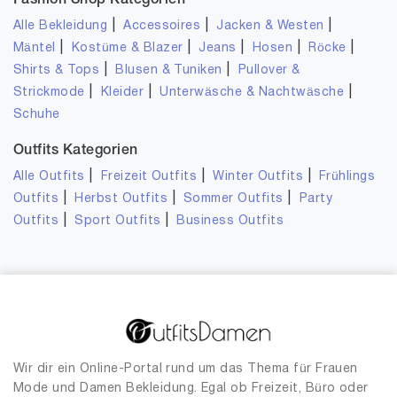
Fashion Shop Kategorien
|
|
|
Alle Bekleidung
Accessoires
Jacken & Westen
|
|
|
|
|
Mäntel
Kostüme & Blazer
Jeans
Hosen
Röcke
|
|
Shirts & Tops
Blusen & Tuniken
Pullover &
|
|
|
Strickmode
Kleider
Unterwäsche & Nachtwäsche
Schuhe
Outfits Kategorien
|
|
|
Alle Outfits
Freizeit Outfits
Winter Outfits
Frühlings
|
|
|
Outfits
Herbst Outfits
Sommer Outfits
Party
|
|
Outfits
Sport Outfits
Business Outfits
Wir dir ein Online-Portal rund um das Thema für Frauen
Mode und Damen Bekleidung. Egal ob Freizeit, Büro oder