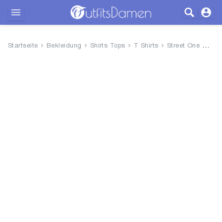
Outfits
Startseite
Bekleidung
Shirts Tops
T Shirts
Street One Damen Kurzarmshirt ...
Bekleidung
Wäsche
Schuhe
Accessoires
SALE
Blog