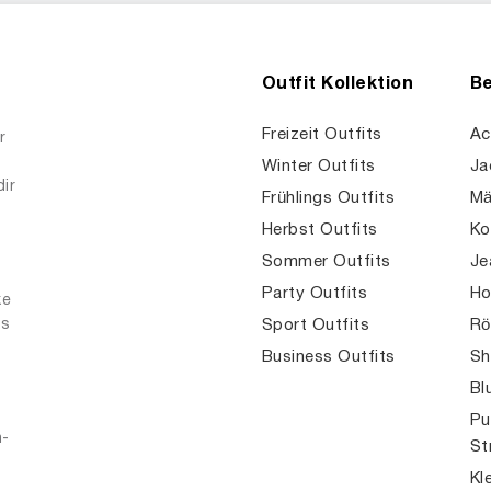
€
19.99
€
21.99
4.08.2026 5:34 GMT+0
Stand 04.08.2026 5:9 GMT+0
n
Amazon
%
-19%
 One
Street One
estreiftes Shirt
Damen Basic Shirt
€
20.99
€
29.99
25.99
2.03.2026 5:47 GMT+0
Stand 25.03.2026 8:38 GMT+0