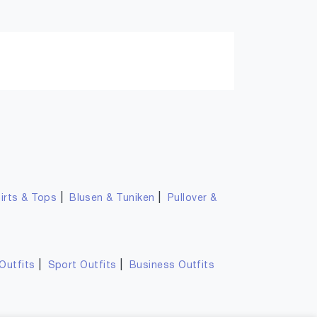
-15%
CUPSHE
MAGCOMSEN UV Shirt Damen Langarmshirt Sport Shirts Longsleeve Basic Laufshirt Wandershirt Sommer T-Shirt Fitness Tops
CUPSHE Damen T-Shirt Langarm Strick Herbst Elegant Bluse Gestreift Slim Fit Crop Top Schlagärmeln U-Boot-Ausschnitt Oberteil