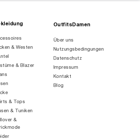
23.79
€
27.99
Stand 24.03.2026 5:7 GMT+0
Amazon
ONLY
ONLY Damen Onlina L/S V-Neck Top JRS Onlina L/S V-Neck Top JRS (1er Pack)
21.99
€
Stand 10.03.2026 5:38 GMT+0