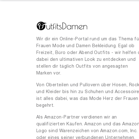
26.99
€
16.90
29.99
Stand 04.08.2026 6:15 GMT+0
Stand 0
Amazon
Amazo
-15
Shownicer
Street
shownicer T-Shirt Damen Elegant U-Boot Ausschnitt Shirts Pullover Basic Langarm Oberteile Lässig Longshirt Tops
Damen G
19.99
€
25.49
Stand 14.03.2026 6:6 GMT+0
Stand 1