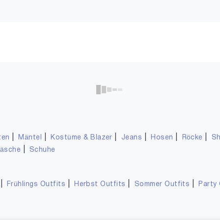
%
 MODA
MAGCOMSEN
VERO MODA Damen Stretch T-Shirt 3/4 Arm Basic U-Boot-Ausschnitt Top Oberteil Regular Fit Langarm VMPANDA