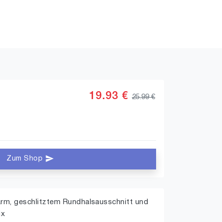
19.93 €
25.99 €
Zum Shop
arm, geschlitztem Rundhalsausschnitt und
ix