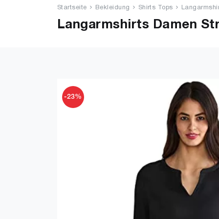
Startseite
Bekleidung
Shirts Tops
Langarmshi
Langarmshirts Damen St
-23%