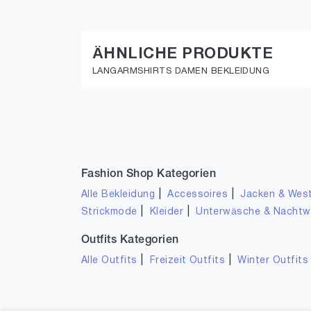
ÄHNLICHE PRODUKTE
LANGARMSHIRTS DAMEN BEKLEIDUNG
-10%
-23
Winshape
VERO
Winshape Damen Ultra leichtes Modal-3/4-Arm Shirt MCS001