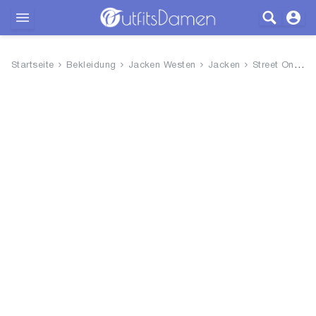
Outfits
Startseite
Bekleidung
Jacken Westen
Jacken
Street One Damen Leichte Jacke
Bekleidung
Wäsche
Schuhe
Accessoires
SALE
Blog