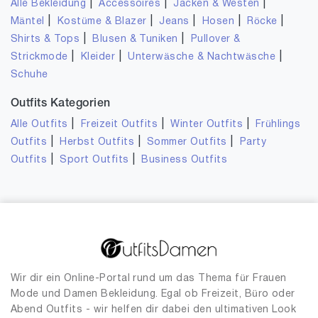
|
|
|
Alle Bekleidung
Accessoires
Jacken & Westen
|
|
|
|
|
Mäntel
Kostüme & Blazer
Jeans
Hosen
Röcke
|
|
Shirts & Tops
Blusen & Tuniken
Pullover &
|
|
|
Strickmode
Kleider
Unterwäsche & Nachtwäsche
Schuhe
Outfits Kategorien
|
|
|
Alle Outfits
Freizeit Outfits
Winter Outfits
Frühlings
|
|
|
Outfits
Herbst Outfits
Sommer Outfits
Party
|
|
Outfits
Sport Outfits
Business Outfits
Wir dir ein Online-Portal rund um das Thema für Frauen
Mode und Damen Bekleidung. Egal ob Freizeit, Büro oder
Abend Outfits - wir helfen dir dabei den ultimativen Look