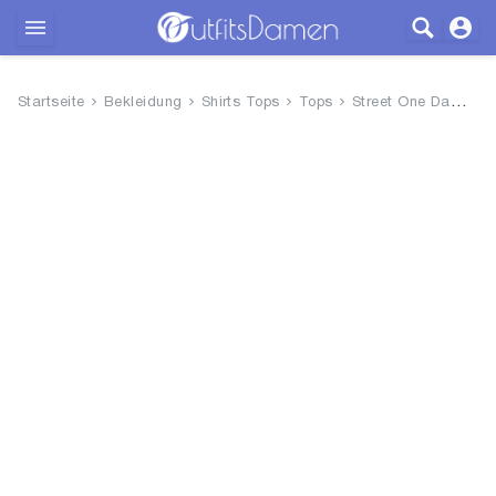
Outfits
Startseite
Bekleidung
Shirts Tops
Tops
Street One Damen Top
Bekleidung
Wäsche
Schuhe
Accessoires
SALE
Blog