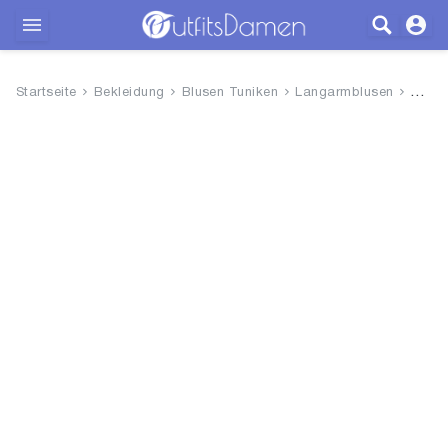
Outfits
Startseite
Bekleidung
Blusen Tuniken
Langarmblusen
Stree
Bekleidung
Wäsche
Schuhe
Accessoires
SALE
Blog