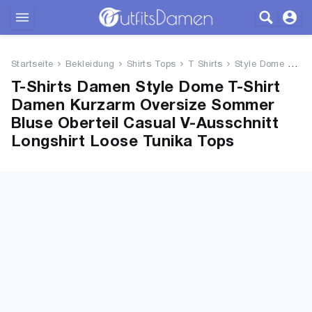
Outfits
Startseite
Bekleidung
Shirts Tops
T Shirts
Style Dome T-Shirt Damen Kurza...
Bekleidung
T-Shirts Damen Style Dome T-Shirt
Damen Kurzarm Oversize Sommer
Wäsche
Bluse Oberteil Casual V-Ausschnitt
Longshirt Loose Tunika Tops
Schuhe
Accessoires
SALE
Blog