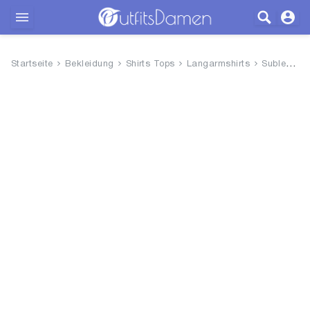
Outfits
Startseite
Bekleidung
Shirts Tops
Langarmshirts
Sublevel Damen Basic Langarm-S...
Bekleidung
Wäsche
Schuhe
Accessoires
SALE
Blog