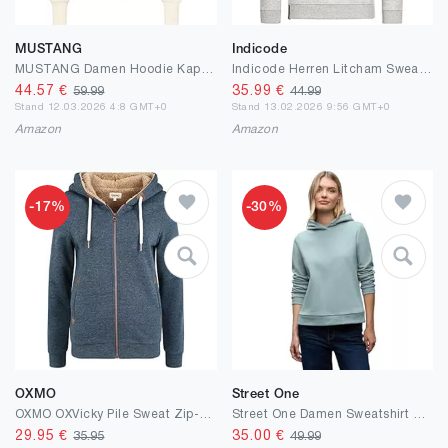
MUSTANG
Indicode
MUSTANG Damen Hoodie Kapuzenpullover Margo - Regular Fit - XS - XL Weiss Blau
Indicode Herren Litcham Sweatshirt mit Kapuze | Hoodie Kapuzenpullover für Männer
44.57
€
35.99
€
59.99
44.99
Stand 12.03.2026 4:8 GMT+0
Stand 13.02.2026 9:56 GMT+0
Amazon
Amazon
-17%
-30%
OXMO
Street One
OXMO OXVicky Pile Sweat Zip-Hoodie Damen Sweatjacke Cardigan Sweatshirtjacke mit Teddy-Futter Reißverschluss Eingrifftaschen Regular fit
Street One Damen Sweatshirt mit Kapuze
29.95
€
35.00
€
35.95
49.99