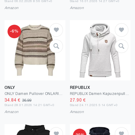
Stand 06.02.2026 8:56 GMT+0
Stand 16.01.2026 14:27 GMT+0
Amazon
Amazon
-6%
ONLY
REPUBLIX
ONLY Damen Pullover ONLARIANNE - Regular Fit XS S M L XL Mehrfarbig
REPUBLIX Damen Kapuzenpullover Sweatjacke Pullover Hoodie Sweatshirt RD-001
34.84
€
27.90
€
36.99
Stand 28.01.2026 14:21 GMT+0
Stand 24.11.2025 5:14 GMT+0
Amazon
Amazon