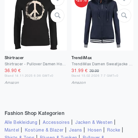
-20%
Shirtracer
TrendiMax
Shirtracer - Pullover Damen Hoodie Frauen - Sprüche Statement - Frieden - Peacesymbol Weiss
TrendiMax Damen Sweatjacke Kapuzenpullover Zip Hoodie Kapuzenjacke Winter Sweatshirt Jacke
36.90
€
31.99
€
39.99
Stand 14.11.2025 6:36 GMT+0
Stand 15.02.2026 7:7 GMT+0
Amazon
Amazon
Fashion Shop Kategorien
|
|
|
Alle Bekleidung
Accessoires
Jacken & Westen
|
|
|
|
|
Mäntel
Kostüme & Blazer
Jeans
Hosen
Röcke