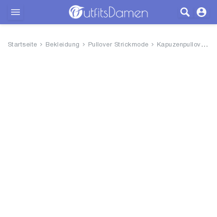
Outfits
Startseite
Bekleidung
Pullover Strickmode
Kapuzenpullover
Bekleidung
Wäsche
Schuhe
Accessoires
SALE
Blog