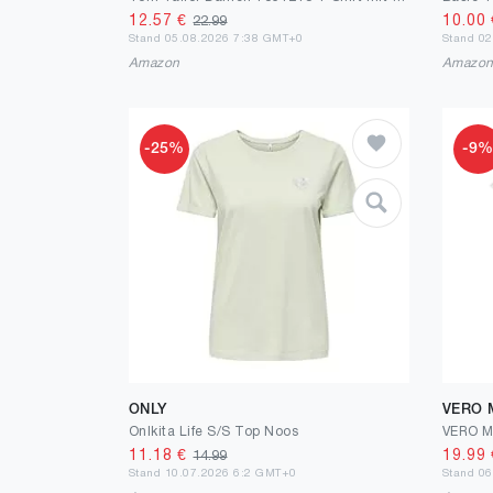
12.57
€
10.00
22.99
Stand 05.08.2026 7:38 GMT+0
Stand 0
Amazon
Amazo
-25%
-9
ONLY
VERO
Onlkita Life S/S Top Noos
11.18
€
19.99
14.99
Stand 10.07.2026 6:2 GMT+0
Stand 0