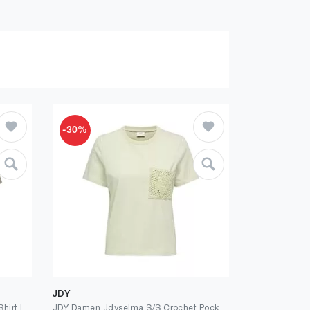
-30%
JDY
ONLY Female T-Shirt ONLLUCY T-Shirt | T-shirt
JDY Damen Jdyselma S/S Crochet Pocket Top JRS Noos Jdyselma S/S Crochet Pocket Top JRS Noos (1er Pack)