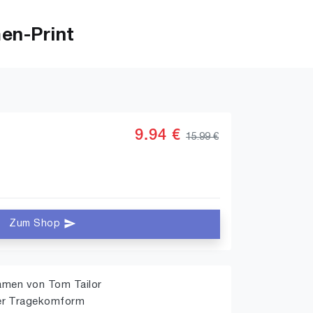
en-Print
9.94 €
15.99 €
Zum Shop
Damen von Tom Tailor
er Tragekomform