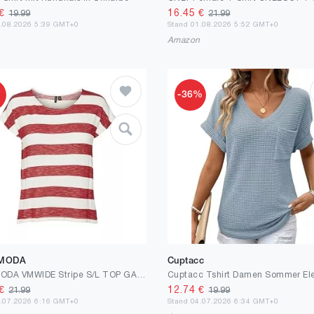
€
16.45
€
19.99
21.99
2.08.2026 5:39 GMT+0
Stand 01.08.2026 5:52 GMT+0
n
Amazon
%
-36%
 MODA
Cuptacc
VERO MODA VMWIDE Stripe S/L TOP GA NOOS
€
12.74
€
21.99
19.99
6.07.2026 6:16 GMT+0
Stand 04.07.2026 6:34 GMT+0