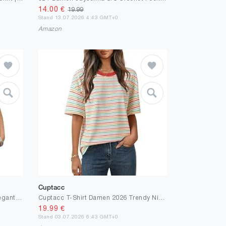
14.00
€
19.99
Stand 13.07.2026 4:43 GMT+0
Amazon
Cuptacc
Cuptacc Tshirt Damen Sommer Elegant V-Ausschnitt Kurzarm Bluse Leicht Und Luftig Mode Knit Waffle Tunika Solid Komfort Casual Top Himmelblau L
Cuptacc T-Shirt Damen 2026 Trendy Niedlich Mit Bunt Gestreiftes Muster Kurzarm Tshirt Klassische Frühling Weich Und Bequem 1/2 Arm Shirt Blau-Weiß-Rot L Groß
19.99
€
Stand 03.07.2026 6:43 GMT+0