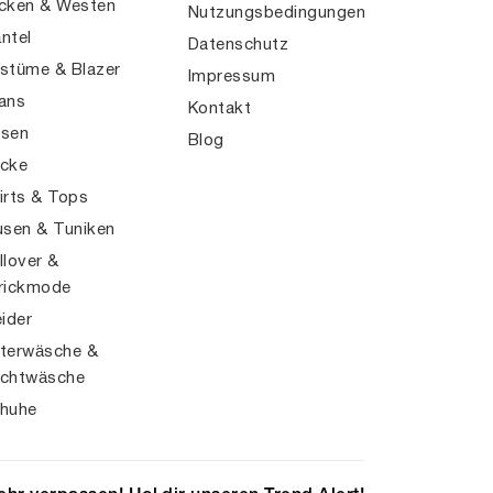
cken & Westen
Nutzungsbedingungen
ntel
Datenschutz
stüme & Blazer
Impressum
ans
Kontakt
sen
Blog
cke
irts & Tops
usen & Tuniken
llover &
rickmode
eider
terwäsche &
chtwäsche
huhe