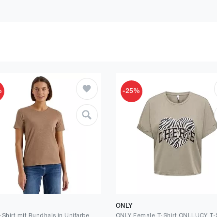
%
-25%
ONLY
-Shirt mit Rundhals in Unifarbe