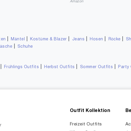
n
Amazon
|
|
|
|
|
|
ten
Mäntel
Kostüme & Blazer
Jeans
Hosen
Röcke
Sh
|
wäsche
Schuhe
|
|
|
|
Frühlings Outfits
Herbst Outfits
Sommer Outfits
Party 
Outfit Kollektion
Be
Freizeit Outfits
Ac
r