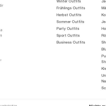
Winter Outfits
Ja
dir
Frühlings Outfits
Mä
Herbst Outfits
Ko
Sommer Outfits
Je
Party Outfits
Ho
ke
es
Sport Outfits
Rö
Business Outfits
Sh
Bl
Pu
n-
St
Kl
Un
Na
Sc