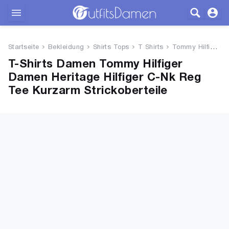
Outfits
Startseite
Bekleidung
Shirts Tops
T Shirts
Tommy Hilfiger Damen Heritage ...
Bekleidung
T-Shirts Damen Tommy Hilfiger
Damen Heritage Hilfiger C-Nk Reg
Wäsche
Tee Kurzarm Strickoberteile
Schuhe
Accessoires
SALE
Blog