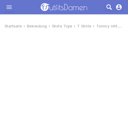
Outfits
Startseite
Bekleidung
Shirts Tops
T Shirts
Tommy Hilfiger Damen T-Shirt K...
Bekleidung
Wäsche
Schuhe
Accessoires
SALE
Blog