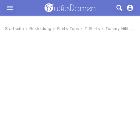
Outfits
Startseite
Bekleidung
Shirts Tops
T Shirts
Tommy Hilfiger Damen T-Shirt K...
Bekleidung
Wäsche
Schuhe
Accessoires
SALE
Blog