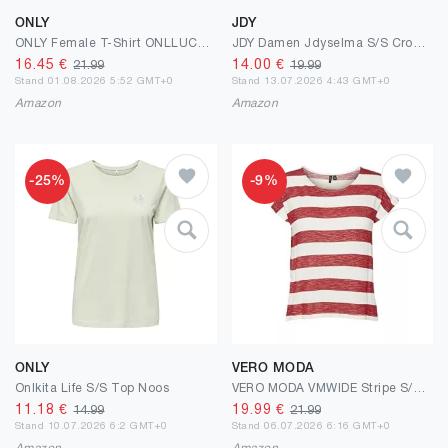
ONLY
JDY
ONLY Female T-Shirt ONLLUCY T-Shirt | T-shirt
JDY Damen Jdyselma S/S Crochet Pocket Top JRS Noos Jdyselma S/S Crochet Pocket Top JRS Noos (1er Pack)
16.45
€
14.00
€
21.99
19.99
Stand 01.08.2026 5:52 GMT+0
Stand 13.07.2026 4:43 GMT+0
Amazon
Amazon
-25%
-9%
ONLY
VERO MODA
Onlkita Life S/S Top Noos
VERO MODA VMWIDE Stripe S/L TOP GA NOOS
11.18
€
19.99
€
14.99
21.99
Stand 10.07.2026 6:2 GMT+0
Stand 06.07.2026 6:16 GMT+0