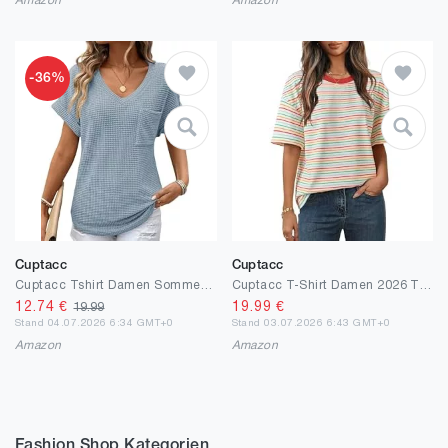
Amazon
Amazon
-36%
Cuptacc
Cuptacc
Cuptacc Tshirt Damen Sommer Elegant V-Ausschnitt Kurzarm Bluse Leicht Und Luftig Mode Knit Waffle Tunika Solid Komfort Casual Top Himmelblau L
Cuptacc T-Shirt Damen 2026 Trendy Niedlich Mit Bunt Gestreiftes Muster Kurzarm Tshirt Klassische Frühling Weich Und Bequem 1/2 Arm Shirt Blau-Weiß-Rot L Groß
12.74
€
19.99
€
19.99
Stand 04.07.2026 6:34 GMT+0
Stand 03.07.2026 6:43 GMT+0
Amazon
Amazon
Fashion Shop Kategorien