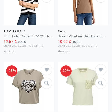
TOM TAILOR
Cecil
Tom Tailor Damen 1051218 T-Shirt mit Stickerei
Basic T-Shirt mit Rundhals in Unifarbe
12.57
€
10.00
€
22.99
19.99
Stand 05.08.2026 7:38 GMT+0
Stand 02.08.2026 5:39 GMT+0
Amazon
Amazon
-25%
-30%