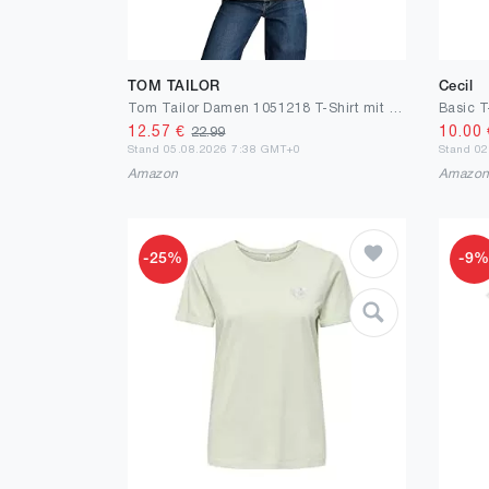
TOM TAILOR
Cecil
Tom Tailor Damen 1051218 T-Shirt mit Stickerei
Basic T
12.57
€
10.00
22.99
Stand 05.08.2026 7:38 GMT+0
Stand 0
Amazon
Amazo
-25%
-9