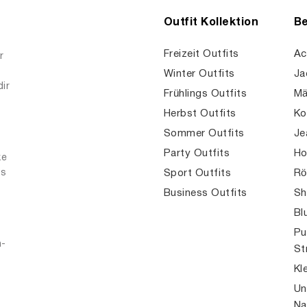
Outfit Kollektion
Be
Freizeit Outfits
Ac
r
Winter Outfits
Ja
dir
Frühlings Outfits
Mä
Herbst Outfits
Ko
Sommer Outfits
Je
Party Outfits
Ho
ke
es
Sport Outfits
Rö
Business Outfits
Sh
Bl
Pu
n-
St
Kl
Un
Na