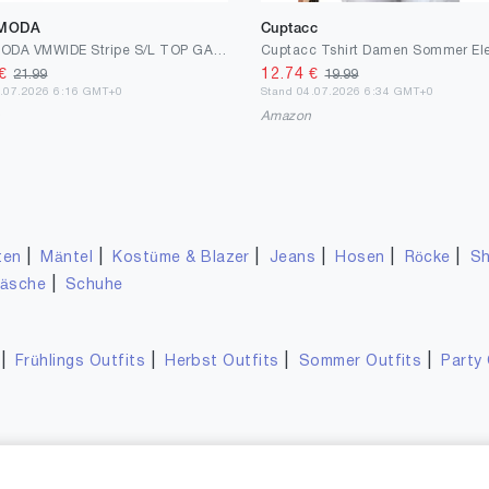
 MODA
Cuptacc
VERO MODA VMWIDE Stripe S/L TOP GA NOOS
€
12.74
€
21.99
19.99
6.07.2026 6:16 GMT+0
Stand 04.07.2026 6:34 GMT+0
n
Amazon
|
|
|
|
|
|
ten
Mäntel
Kostüme & Blazer
Jeans
Hosen
Röcke
Sh
|
wäsche
Schuhe
|
|
|
|
Frühlings Outfits
Herbst Outfits
Sommer Outfits
Party 