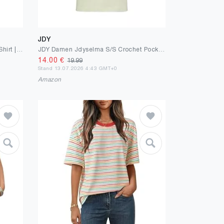
JDY
ONLY Female T-Shirt ONLLUCY T-Shirt | T-shirt
JDY Damen Jdyselma S/S Crochet Pocket Top JRS Noos Jdyselma S/S Crochet Pocket Top JRS Noos (1er Pack)
14.00
€
19.99
Stand 13.07.2026 4:43 GMT+0
Amazon