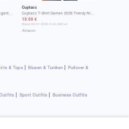
Cuptacc
Cuptacc Tshirt Damen Sommer Elegant V-Ausschnitt Kurzarm Bluse Leicht Und Luftig Mode Knit Waffle Tunika Solid Komfort Casual Top Himmelblau L
Cuptacc T-Shirt Damen 2026 Trendy Niedlich Mit Bunt Gestreiftes Muster Kurzarm Tshirt Klassische Frühling Weich Und Bequem 1/2 Arm Shirt Blau-Weiß-Rot L Groß
19.99
€
Stand 03.07.2026 6:43 GMT+0
Amazon
|
|
irts & Tops
Blusen & Tuniken
Pullover &
|
|
Outfits
Sport Outfits
Business Outfits