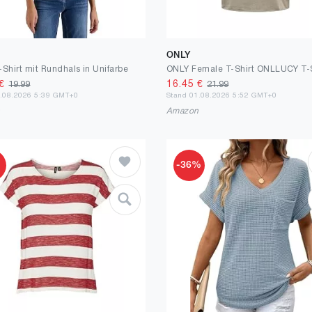
ONLY
-Shirt mit Rundhals in Unifarbe
€
16.45
€
19.99
21.99
2.08.2026 5:39 GMT+0
Stand 01.08.2026 5:52 GMT+0
n
Amazon
%
-36%