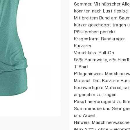
Sommer. Mit hübscher Allov
könnten nach Lust flexibel
Mit breitem Bund am Saum
kürzer geschoppt tragen und
Pölsterchen perfekt.
Kragenform: Rundkragen
Kurzarm
Verschluss: Pull-On
95% Baumwolle, 5% Elast
T-Shirt
Pflegehinweis: Maschinen
Material: Das Kurzarm Bus
hochwertigem Material, seh
angenehm zu tragen.
Passt hervorragend zu Ihre
Sommerhose und Sehr geeign
und Arbeit.
Hinweis: Maschinenwäsche
(Max 30℃), ohne Bleichmitt