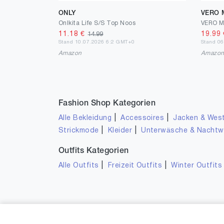
ONLY
VERO
Onlkita Life S/S Top Noos
11.18
€
19.99
14.99
Stand 10.07.2026 6:2 GMT+0
Stand 0
Amazon
Amazo
Fashion Shop Kategorien
|
|
Alle Bekleidung
Accessoires
Jacken & Wes
|
|
Strickmode
Kleider
Unterwäsche & Nacht
Outfits Kategorien
|
|
Alle Outfits
Freizeit Outfits
Winter Outfits