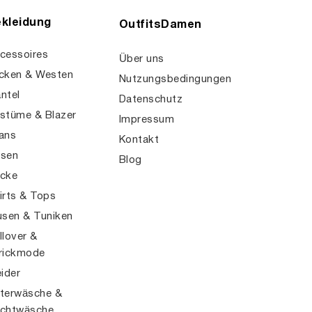
kleidung
OutfitsDamen
cessoires
Über uns
cken & Westen
Nutzungsbedingungen
ntel
Datenschutz
stüme & Blazer
Impressum
ans
Kontakt
sen
Blog
cke
irts & Tops
usen & Tuniken
llover &
rickmode
eider
terwäsche &
chtwäsche