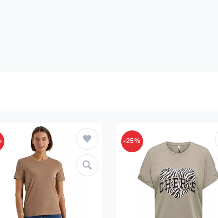
%
-25%