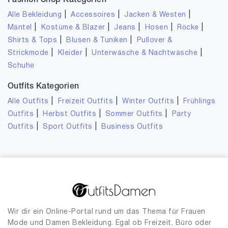
Fashion Shop Kategorien
|
|
|
Alle Bekleidung
Accessoires
Jacken & Westen
|
|
|
|
|
Mäntel
Kostüme & Blazer
Jeans
Hosen
Röcke
|
|
Shirts & Tops
Blusen & Tuniken
Pullover &
|
|
|
Strickmode
Kleider
Unterwäsche & Nachtwäsche
Schuhe
Outfits Kategorien
|
|
|
Alle Outfits
Freizeit Outfits
Winter Outfits
Frühlings
|
|
|
Outfits
Herbst Outfits
Sommer Outfits
Party
|
|
Outfits
Sport Outfits
Business Outfits
Wir dir ein Online-Portal rund um das Thema für Frauen
Mode und Damen Bekleidung. Egal ob Freizeit, Büro oder