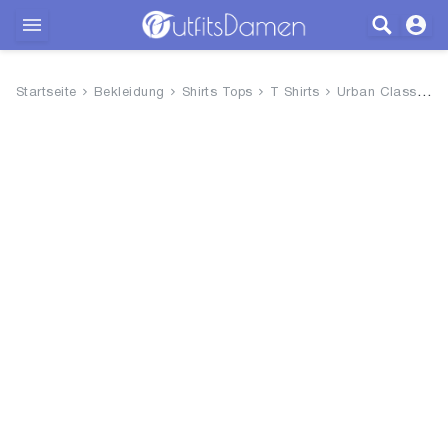
Outfits
Startseite
Bekleidung
Shirts Tops
T Shirts
Urban Classics Damen Ladies St...
Bekleidung
Wäsche
Schuhe
Accessoires
SALE
Blog