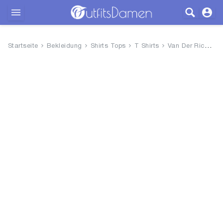
Outfits
Startseite
Bekleidung
Shirts Tops
T Shirts
Van Der Rich ® - T-Shirt Raff...
Bekleidung
Wäsche
Schuhe
Accessoires
SALE
Blog