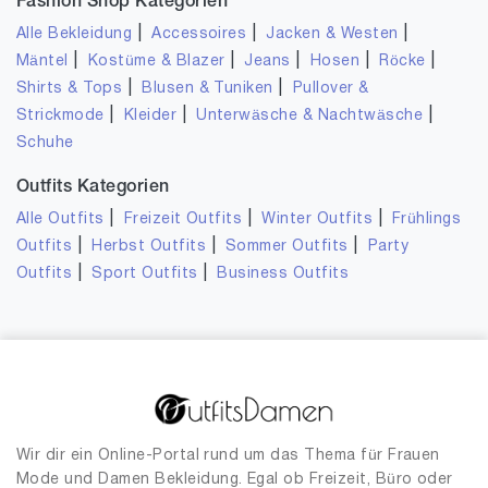
Fashion Shop Kategorien
|
|
|
Alle Bekleidung
Accessoires
Jacken & Westen
|
|
|
|
|
Mäntel
Kostüme & Blazer
Jeans
Hosen
Röcke
|
|
Shirts & Tops
Blusen & Tuniken
Pullover &
|
|
|
Strickmode
Kleider
Unterwäsche & Nachtwäsche
Schuhe
Outfits Kategorien
|
|
|
Alle Outfits
Freizeit Outfits
Winter Outfits
Frühlings
|
|
|
Outfits
Herbst Outfits
Sommer Outfits
Party
|
|
Outfits
Sport Outfits
Business Outfits
Wir dir ein Online-Portal rund um das Thema für Frauen
Mode und Damen Bekleidung. Egal ob Freizeit, Büro oder