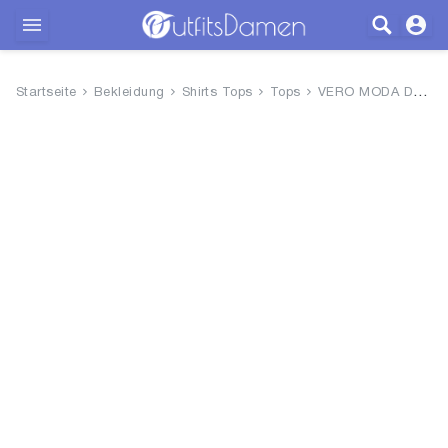
Outfits
Startseite
Bekleidung
Shirts Tops
Tops
VERO MODA Damen Vmbumpy Sl WVN...
Bekleidung
Wäsche
Schuhe
Accessoires
SALE
Blog