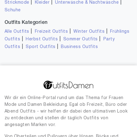
|
|
|
Strickmode
Kleider
Unterwäsche & Nachtwäsche
Schuhe
Outfits Kategorien
|
|
|
Alle Outfits
Freizeit Outfits
Winter Outfits
Frühlings
|
|
|
Outfits
Herbst Outfits
Sommer Outfits
Party
|
|
Outfits
Sport Outfits
Business Outfits
Wir dir ein Online-Portal rund um das Thema für Frauen
Mode und Damen Bekleidung. Egal ob Freizeit, Büro oder
Abend Outfits - wir helfen dir dabei den ultimativen Look
zu entdecken und stellen dir täglich Outfits von
angesagten Marken vor.
Von Oberteilen und Pullovern über Hosen, Röcke und