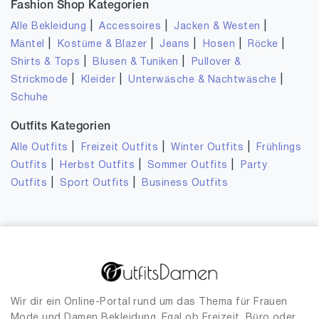
Fashion Shop Kategorien
|
|
|
Alle Bekleidung
Accessoires
Jacken & Westen
|
|
|
|
|
Mäntel
Kostüme & Blazer
Jeans
Hosen
Röcke
|
|
Shirts & Tops
Blusen & Tuniken
Pullover &
|
|
|
Strickmode
Kleider
Unterwäsche & Nachtwäsche
Schuhe
Outfits Kategorien
|
|
|
Alle Outfits
Freizeit Outfits
Winter Outfits
Frühlings
|
|
|
Outfits
Herbst Outfits
Sommer Outfits
Party
|
|
Outfits
Sport Outfits
Business Outfits
Wir dir ein Online-Portal rund um das Thema für Frauen
Mode und Damen Bekleidung. Egal ob Freizeit, Büro oder