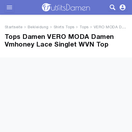
Outfits
Startseite
Bekleidung
Shirts Tops
Tops
VERO MODA Damen Vmhoney Lace S...
Bekleidung
Tops Damen VERO MODA Damen
Vmhoney Lace Singlet WVN Top
Wäsche
Schuhe
Accessoires
SALE
Blog