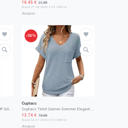
16.45
€
21.99
Stand 01.08.2026 5:52 GMT+0
Amazon
-36%
Cuptacc
VERO MODA VMWIDE Stripe S/L TOP GA NOOS
Cuptacc Tshirt Damen Sommer Elegant V-Ausschnitt Kurzarm Bluse Leicht Und Luftig Mode Knit Waffle Tunika Solid Komfort Casual Top Himmelblau L
12.74
€
19.99
Stand 04.07.2026 6:34 GMT+0
Amazon