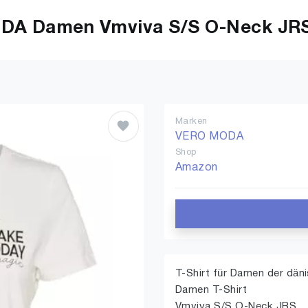
DA Damen Vmviva S/S O-Neck JRS 
Marken
VERO MODA
Shop
Amazon
T-Shirt für Damen der d
Damen T-Shirt
Vmviva S/S O-Neck JRS