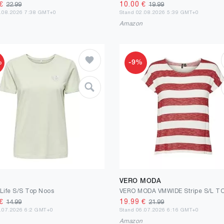
€
10.00
€
22.99
19.99
5.08.2026 7:38 GMT+0
Stand 02.08.2026 5:39 GMT+0
n
Amazon
%
-9%
VERO MODA
 Life S/S Top Noos
€
19.99
€
14.99
21.99
0.07.2026 6:2 GMT+0
Stand 06.07.2026 6:16 GMT+0
n
Amazon