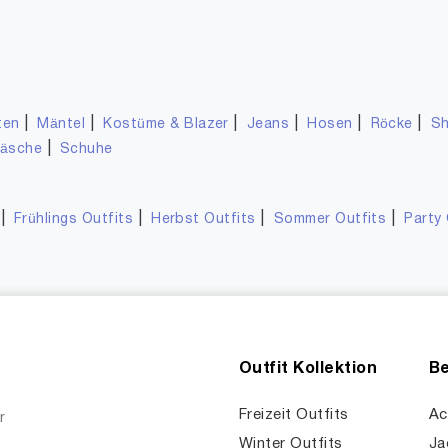
|
|
|
|
|
|
ten
Mäntel
Kostüme & Blazer
Jeans
Hosen
Röcke
Sh
|
wäsche
Schuhe
|
|
|
|
Frühlings Outfits
Herbst Outfits
Sommer Outfits
Party 
Outfit Kollektion
Be
Freizeit Outfits
Ac
r
Winter Outfits
Ja