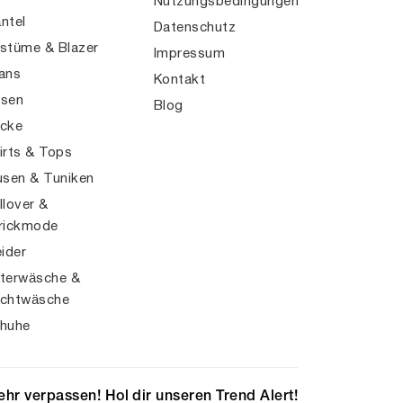
Nutzungsbedingungen
ntel
Datenschutz
stüme & Blazer
Impressum
ans
Kontakt
sen
Blog
cke
irts & Tops
usen & Tuniken
llover &
rickmode
eider
terwäsche &
chtwäsche
huhe
hr verpassen! Hol dir unseren Trend Alert!