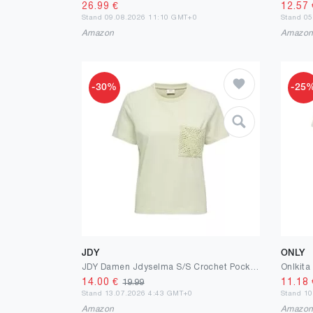
26.99
€
12.57
Stand 09.08.2026 11:10 GMT+0
Stand 0
Amazon
Amazo
-30%
-25
JDY
ONLY
JDY Damen Jdyselma S/S Crochet Pocket Top JRS Noos Jdyselma S/S Crochet Pocket Top JRS Noos (1er Pack)
Onlkita
14.00
€
11.18
19.99
Stand 13.07.2026 4:43 GMT+0
Stand 1
Amazon
Amazo