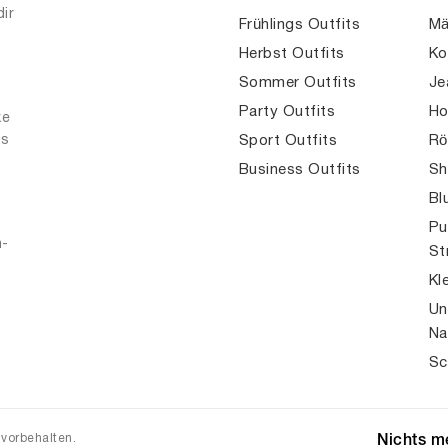
dir
Frühlings Outfits
Mä
Herbst Outfits
Ko
Sommer Outfits
Je
Party Outfits
Ho
ke
es
Sport Outfits
Rö
Business Outfits
Sh
Bl
Pu
n-
St
Kl
Un
Na
Sc
 vorbehalten.
Nichts me