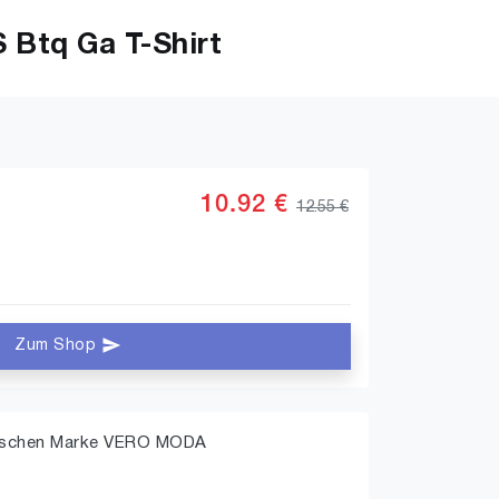
Btq Ga T-Shirt
10.92 €
12.55 €
Zum Shop
änischen Marke VERO MODA