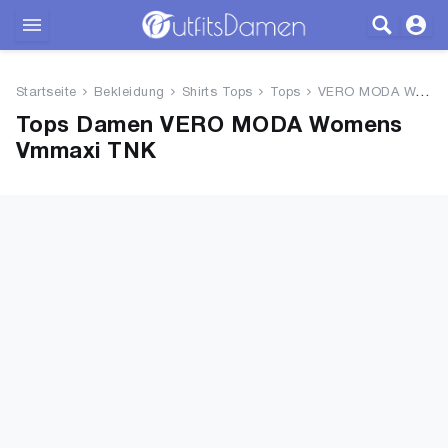
Outfits
Startseite
Bekleidung
Shirts Tops
Tops
VERO MODA Womens Vmmaxi TNK
Bekleidung
Tops Damen VERO MODA Womens
Vmmaxi TNK
Wäsche
Schuhe
Accessoires
SALE
Blog