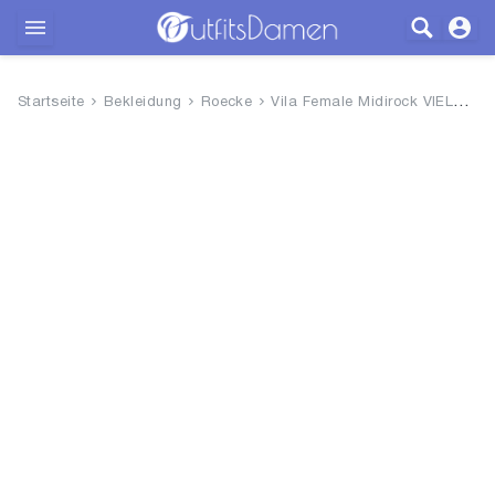
Outfits
Startseite
Bekleidung
Roecke
Vila Female Midirock VIELLETTE...
Bekleidung
Wäsche
Schuhe
Accessoires
SALE
Blog