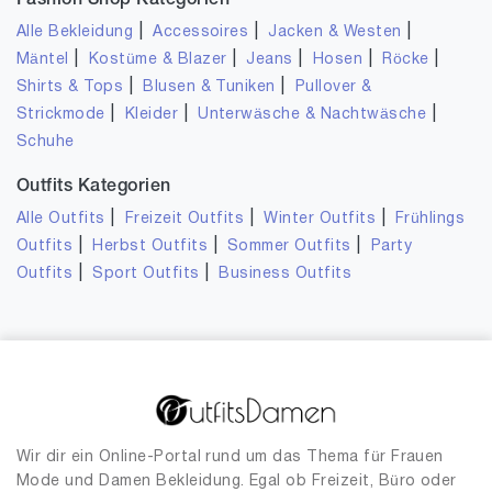
Fashion Shop Kategorien
|
|
|
Alle Bekleidung
Accessoires
Jacken & Westen
|
|
|
|
|
Mäntel
Kostüme & Blazer
Jeans
Hosen
Röcke
|
|
Shirts & Tops
Blusen & Tuniken
Pullover &
|
|
|
Strickmode
Kleider
Unterwäsche & Nachtwäsche
Schuhe
Outfits Kategorien
|
|
|
Alle Outfits
Freizeit Outfits
Winter Outfits
Frühlings
|
|
|
Outfits
Herbst Outfits
Sommer Outfits
Party
|
|
Outfits
Sport Outfits
Business Outfits
Wir dir ein Online-Portal rund um das Thema für Frauen
Mode und Damen Bekleidung. Egal ob Freizeit, Büro oder