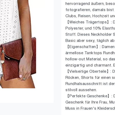
hervorragend äußern, bes
fotografieren, damals bist
Clubs, Reisen, Hochzeit un
【Weiches Trägertops】: 
Polyester, und 10% Elastha
Stoff. Dieses Neckholder Sh
Basic aber sexy, täglich a
【Eigenschaften】: Damen Sc
ärmellose Tanktops Rundha
hollow-out Material, so da
einzigartig und charmant. 
【Vielseitige Oberteile】: 
Röcken, Shorts für einen 
Rundhalsausschnitt ist de
stilvoll aussehen.
【Perfekte Geschenke】: Di
Geschenk für Ihre Frau, Mut
Muss in Frauen's Kleidersc