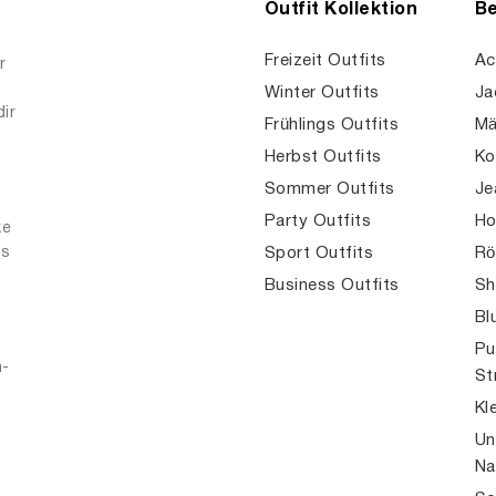
Outfit Kollektion
Be
Freizeit Outfits
Ac
r
Winter Outfits
Ja
dir
Frühlings Outfits
Mä
Herbst Outfits
Ko
Sommer Outfits
Je
Party Outfits
Ho
ke
es
Sport Outfits
Rö
Business Outfits
Sh
Bl
Pu
n-
St
Kl
Un
Na