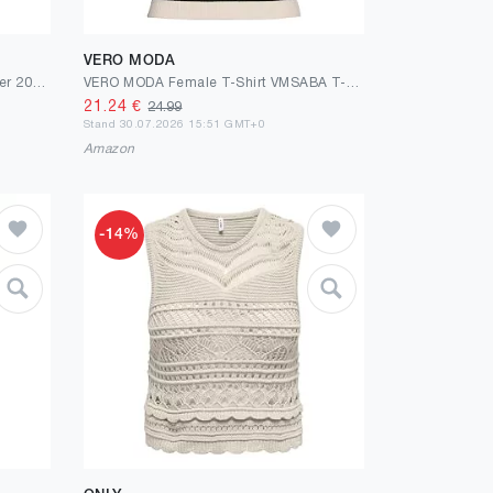
VERO MODA
DUOEASE Tank Top Damen Sommer 2025 V-Ausschnitt Casual Top Damen Sexy Ãrmellose Elegante Oberteile Damen
VERO MODA Female T-Shirt VMSABA T-Shirt | T-shirt
21.24
€
24.99
Stand 30.07.2026 15:51 GMT+0
Amazon
-14%