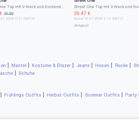
 One
Street One
Street One Top mit V-Neck und Knotendetail
€
25.47
€
25.99
3.07.2026 5:41 GMT+0
Stand 12.07.2026 4:13 GMT+0
n
Amazon
|
|
|
|
|
|
ten
Mäntel
Kostüme & Blazer
Jeans
Hosen
Röcke
Sh
|
wäsche
Schuhe
|
|
|
|
Frühlings Outfits
Herbst Outfits
Sommer Outfits
Party 