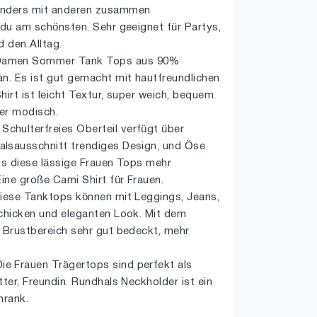
onders mit anderen zusammen
 du am schönsten. Sehr geeignet für Partys,
d den Alltag.
Damen Sommer Tank Tops aus 90%
n. Es ist gut gemacht mit hautfreundlichen
irt ist leicht Textur, super weich, bequem.
ber modisch.
hulterfreies Oberteil verfügt über
lsausschnitt trendiges Design, und Öse
ss diese lässige Frauen Tops mehr
Eine große Cami Shirt für Frauen.
Diese Tanktops können mit Leggings, Jeans,
schicken und eleganten Look. Mit dem
r Brustbereich sehr gut bedeckt, mehr
e Frauen Trägertops sind perfekt als
ter, Freundin. Rundhals Neckholder ist ein
hrank.