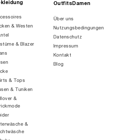
kleidung
OutfitsDamen
cessoires
Über uns
cken & Westen
Nutzungsbedingungen
ntel
Datenschutz
stüme & Blazer
Impressum
ans
Kontakt
sen
Blog
cke
irts & Tops
usen & Tuniken
llover &
rickmode
eider
terwäsche &
chtwäsche