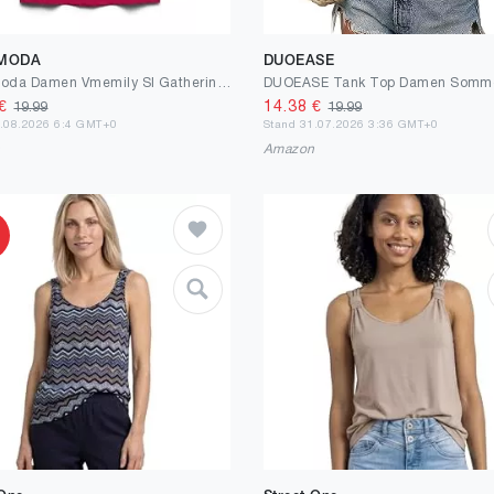
 MODA
DUOEASE
VERO Moda Damen Vmemily Sl Gathering Top JRS Noos Top (1er Pack)
€
14.38
€
19.99
19.99
2.08.2026 6:4 GMT+0
Stand 31.07.2026 3:36 GMT+0
n
Amazon
%