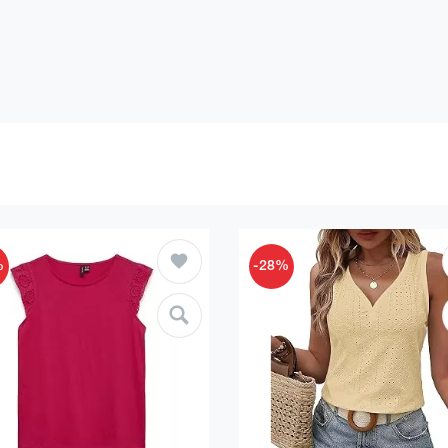
%
-28%