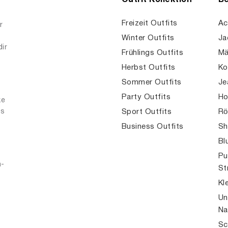
Outfit Kollektion
Be
Freizeit Outfits
Ac
r
Winter Outfits
Ja
dir
Frühlings Outfits
Mä
Herbst Outfits
Ko
Sommer Outfits
Je
Party Outfits
Ho
ke
es
Sport Outfits
Rö
Business Outfits
Sh
Bl
Pu
n-
St
Kl
Un
Na
Sc