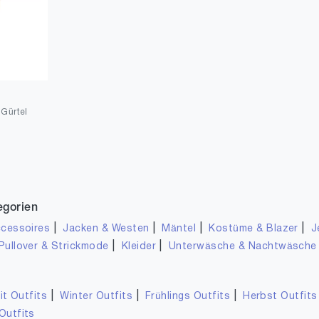
Gürtel
egorien
|
|
|
|
cessoires
Jacken & Westen
Mäntel
Kostüme & Blazer
J
|
|
Pullover & Strickmode
Kleider
Unterwäsche & Nachtwäsche
|
|
|
it Outfits
Winter Outfits
Frühlings Outfits
Herbst Outfits
Outfits