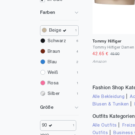
Farben
Beige
1
Schwarz
Tommy Hilfiger
6
Tommy Hilfiger Damen 
Braun
4
42.65
€
49.90
Amazon
Blau
2
Weiß
1
Rosa
1
Fashion Shop Kat
Silber
1
|
Alle Bekleidung
Ac
|
Blusen & Tuniken
Größe
Outfits Kategorien
|
90
Alle Outfits
Freize
1
|
Outfits
Business 