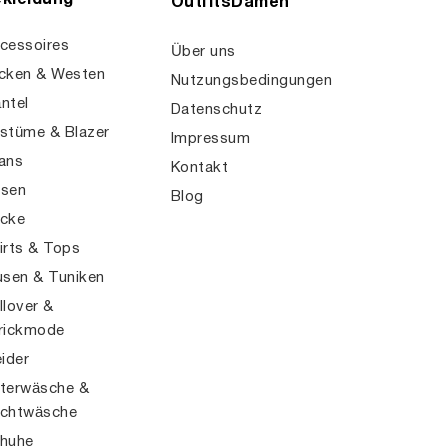
kleidung
OutfitsDamen
cessoires
Über uns
cken & Westen
Nutzungsbedingungen
ntel
Datenschutz
stüme & Blazer
Impressum
ans
Kontakt
sen
Blog
cke
irts & Tops
usen & Tuniken
llover &
rickmode
eider
terwäsche &
chtwäsche
huhe