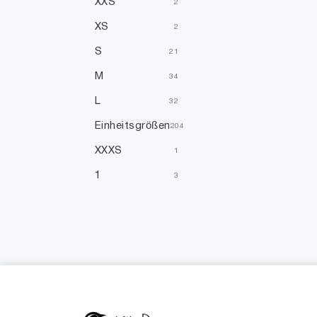
XXS
2
XS
2
S
21
M
34
L
32
Einheitsgrößen
204
XXXS
1
1
3
38
1
50
1
52
1