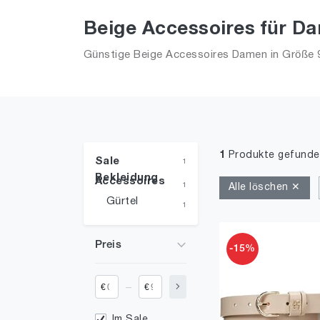
Beige Accessoires für Da
Günstige Beige Accessoires Damen in Größe 90
1
Produkte gefunde
Sale
1
Bekleidung
Accessoires
1
Alle löschen ✕
Gürtel
1
Preis
-15%
_
€
€
Im Sale