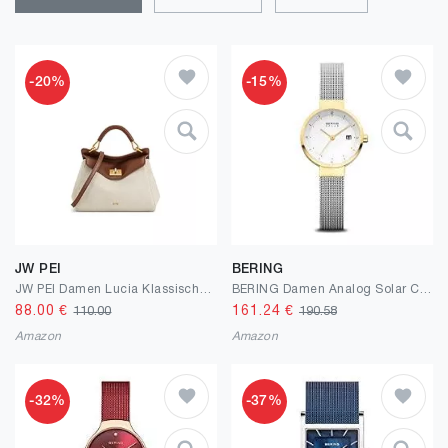
-20%
-15%
JW PEI
BERING
JW PEI Damen Lucia Klassische Top-Handtasche
BERING Damen Analog Solar Collection Armbanduhr mit Edelstahl Armband und Saphirglas 14426-010
88.00
€
161.24
€
110.00
190.58
Amazon
Amazon
-32%
-37%