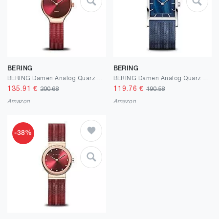
BERING
BERING
BERING Damen Analog Quarz Charity Collection Armbanduhr mit Edelstahl Armband und Saphirglas 13326-Charity
BERING Damen Analog Quarz Classic Collection Armbanduhr mit Edelstahl Armband und Saphirglas 10426-307-S
135.91
€
119.76
€
200.68
190.58
Amazon
Amazon
-38%