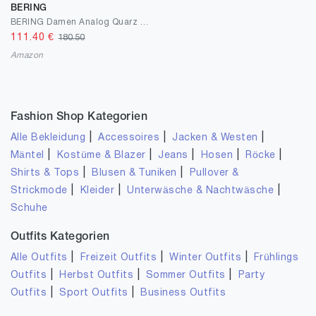
BERING
BERING Damen Analog Quarz Classic Collection Armbanduhr mit Edelstahl Armband und Saphirglas 10126-363
111.40
€
180.50
Amazon
Fashion Shop Kategorien
|
|
|
Alle Bekleidung
Accessoires
Jacken & Westen
|
|
|
|
|
Mäntel
Kostüme & Blazer
Jeans
Hosen
Röcke
|
|
Shirts & Tops
Blusen & Tuniken
Pullover &
|
|
|
Strickmode
Kleider
Unterwäsche & Nachtwäsche
Schuhe
Outfits Kategorien
|
|
|
Alle Outfits
Freizeit Outfits
Winter Outfits
Frühlings
|
|
|
Outfits
Herbst Outfits
Sommer Outfits
Party
|
|
Outfits
Sport Outfits
Business Outfits