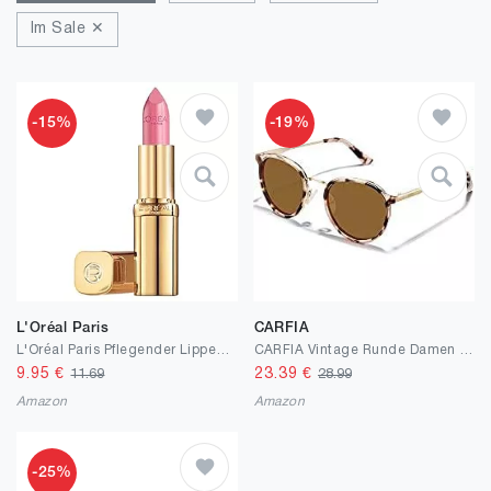
Im Sale ✕
-15%
-19%
L'Oréal Paris
CARFIA
L'Oréal Paris Pflegender Lippenstift mit Satin Finish, Argan-Öl und Vitamin E, Color Riche Satin
CARFIA Vintage Runde Damen Sonnenbrille Polarisiert 100% UV-Schutz mit Brillenetui Kategorie.3 für Outdoor Fahren
9.95
€
23.39
€
11.69
28.99
Amazon
Amazon
-25%