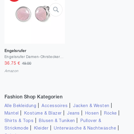
Engelsrufer
Engelsrufer Damen-Ohrstecker 925 Sterlingsilber ERE-RQ-ST
36.75
€
49.00
Amazon
Fashion Shop Kategorien
|
|
|
Alle Bekleidung
Accessoires
Jacken & Westen
|
|
|
|
|
Mäntel
Kostüme & Blazer
Jeans
Hosen
Röcke
|
|
Shirts & Tops
Blusen & Tuniken
Pullover &
|
|
|
Strickmode
Kleider
Unterwäsche & Nachtwäsche