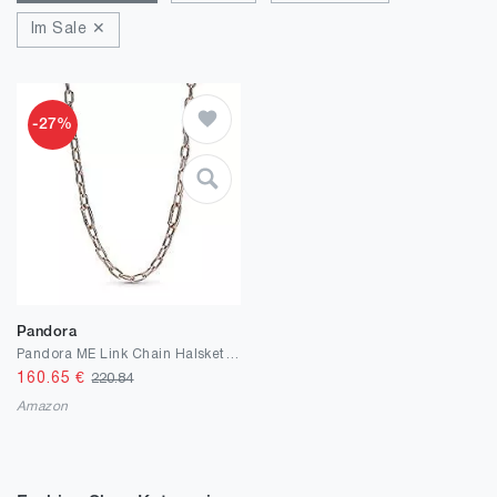
Im Sale ✕
-27%
Pandora
Pandora ME Link Chain Halskette 50cm mit 14 Karat rosévergoldeter Metalllegierung, Kompatibel mit Pandora ME Armbänder, Höhe: 6mm, 389685C00-50
160.65
€
220.84
Amazon