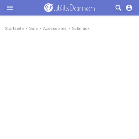
Outfits
Startseite
Sale
Accessoires
Schmuck
Bekleidung
Wäsche
Schuhe
Accessoires
SALE
Blog