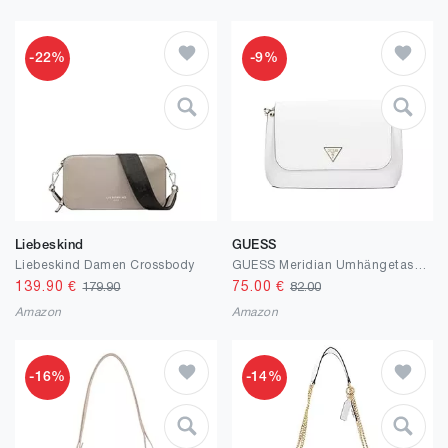
-22%
-9%
Liebeskind
GUESS
Liebeskind Damen Crossbody
GUESS Meridian Umhängetasche für Damen
139.90
€
75.00
€
179.90
82.00
Amazon
Amazon
-16%
-14%