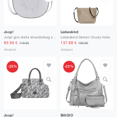
Joop!
Liebeskind
Joop! giro stella shoulderbag svz1
Liebeskind Damen Chudy Hobo
89.96
€
137.88
€
119.95
199.90
Amazon
Amazon
-25%
-23%
Joop!
BAIGIO