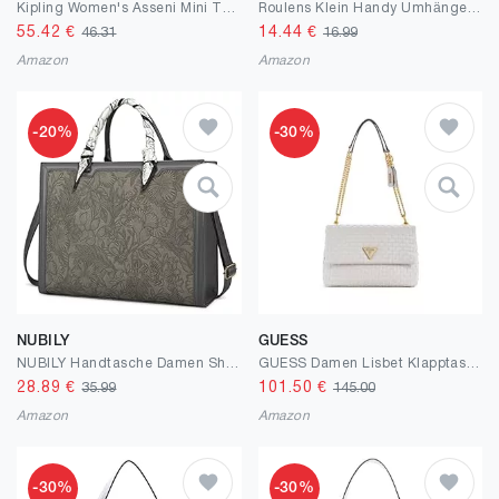
Kipling Women's Asseni Mini Tote Bag
Roulens Klein Handy Umhängetasche,Damen Kleine Umhängetasche,PU Leder Crossbody Schultertasche Reisepass Handytasche mit Kartenschlitz Verstellbar Abnehmbar Schultergurt
55.42
€
14.44
€
46.31
16.99
Amazon
Amazon
-20%
-30%
NUBILY
GUESS
NUBILY Handtasche Damen Shopper Große Schwarz Leder Umhängetasche Elegant Gross Laptop Schultertasche Arbeitstasche Notebooktasche 15.6 Zoll
GUESS Damen Lisbet Klapptasche
28.89
€
101.50
€
35.99
145.00
Amazon
Amazon
-30%
-30%