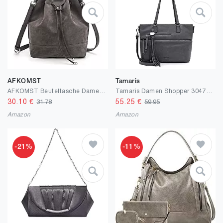
AFKOMST
Tamaris
AFKOMST Beuteltasche Damen,Leicht Schultertasche Damen Gross und Sanft Handtasche mit 2 Schulterriemen
Tamaris Damen Shopper 30476 Größe: EU
30.10
€
55.25
€
31.78
59.95
Amazon
Amazon
-21%
-11%