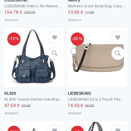
LIEBESKIND
Gelory
LIEBESKIND Hobo L Bo Weaved Nylon Hobo
Womens Cross Body Bag Casual Umhängetasche Handtasche Multi Pocket Messenger für den täglichen Gebrauch einkaufen
154.78
€
13.99
€
229.00
17.99
Amazon
Amazon
-15%
-25%
KL928
LIEBESKIND
KL928 Tasche Damen Handtasche Umhängetaschen Damenhandtasche Schultertasche Lederhandtasche elegante Taschen hand taschen Henkeltaschen für frauen mit vielen fächern
LIEBESKIND Ezra 2 Pouch Pendant Pendant
47.59
€
74.93
€
55.99
99.90
Amazon
Amazon