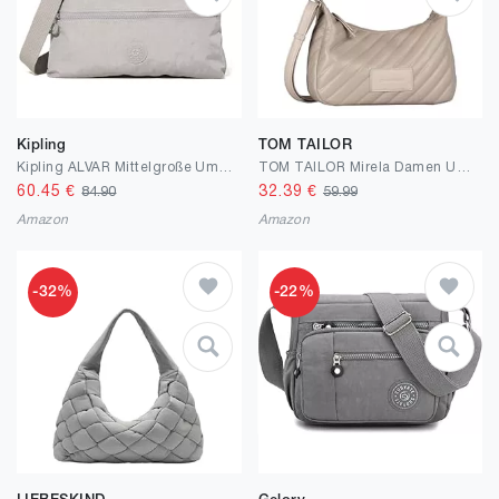
Kipling
TOM TAILOR
Kipling ALVAR Mittelgroße Umhängetasche
TOM TAILOR Mirela Damen Umhängetasche Schultertasche Mittelgroß
60.45
€
32.39
€
84.90
59.99
Amazon
Amazon
-32%
-22%