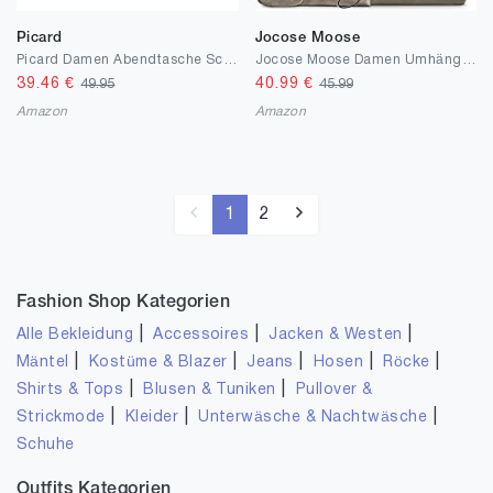
Picard
Jocose Moose
Picard Damen Abendtasche Scala aus Satin | Breite 13 cm höhe 6 cm länge 29 cm mit Magnetverschluss | Abend
Jocose Moose Damen Umhängetaschen Set 3-teiliges, Große Handtasche, Leder Clutch und Klein Geldbeutel, Groß Kapazität Shopper mit Vielen Fach, Crossbody Schultertasche mit Verstellbar Gurt, Grau
39.46
€
40.99
€
49.95
45.99
Amazon
Amazon
1
2
Fashion Shop Kategorien
|
|
|
Alle Bekleidung
Accessoires
Jacken & Westen
|
|
|
|
|
Mäntel
Kostüme & Blazer
Jeans
Hosen
Röcke
|
|
Shirts & Tops
Blusen & Tuniken
Pullover &
|
|
|
Strickmode
Kleider
Unterwäsche & Nachtwäsche
Schuhe
Outfits Kategorien