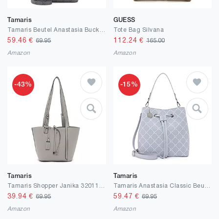
Tamaris
GUESS
Tamaris Beutel Anastasia Buckle 32583 Damen Handtaschen Print
Tote Bag Silvana
59.46
€
112.24
€
69.95
165.00
Amazon
Amazon
-43%
-15%
Tamaris
Tamaris
Tamaris Shopper Janika 32011 Damen Handtaschen Uni One Size
Tamaris Anastasia Classic Beuteltasche 28 cm
39.94
€
59.47
€
69.95
69.95
Amazon
Amazon