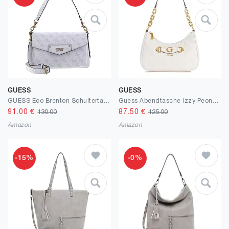
GUESS
GUESS
GUESS Eco Brenton Schultertasche 24 cm
Guess Abendtasche Izzy Peony Top Zip Shoulder Bag
91.00
€
87.50
€
130.00
125.00
Amazon
Amazon
-15%
-0%