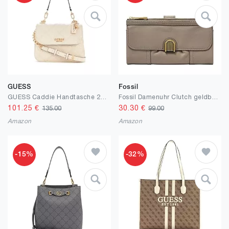
GUESS
Fossil
GUESS Caddie Handtasche 22.5 cm
Fossil Damenuhr Clutch geldbörse Cora Leder, 19,7 cm L x 2,6 cm B x 10,8 cm H
101.25
€
30.30
€
135.00
99.00
Amazon
Amazon
-15%
-32%