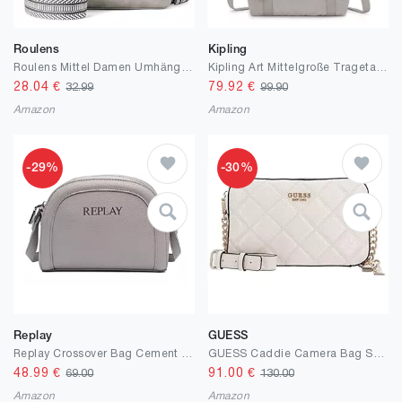
Roulens
Kipling
Roulens Mittel Damen Umhängetaschen, Leicht Damen Schultertasche aus Veganes Leder, Crossbody Bags für Frauen mit Verstellbar Abnehmbar Breiter Gurt
Kipling Art Mittelgroße Tragetasche, Tragetaschen
28.04
€
79.92
€
32.99
99.90
Amazon
Amazon
-29%
-30%
Replay
GUESS
Replay Crossover Bag Cement Grey
GUESS Caddie Camera Bag Stone
48.99
€
91.00
€
69.00
130.00
Amazon
Amazon