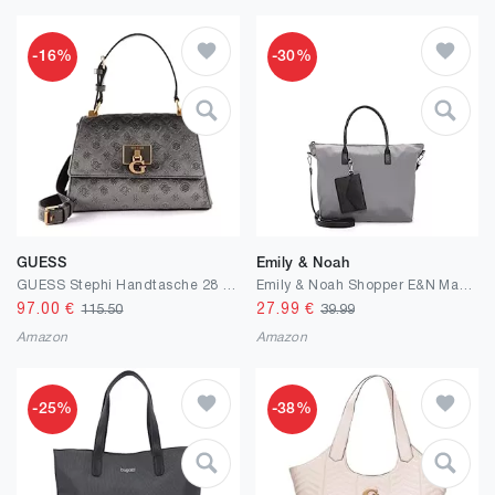
-16%
-30%
GUESS
Emily & Noah
GUESS Stephi Handtasche 28 cm
Emily & Noah Shopper E&N Marseille RUE 09 1211 Damen Handtaschen Zweifarbig
97.00
€
27.99
€
115.50
39.99
Amazon
Amazon
-25%
-38%