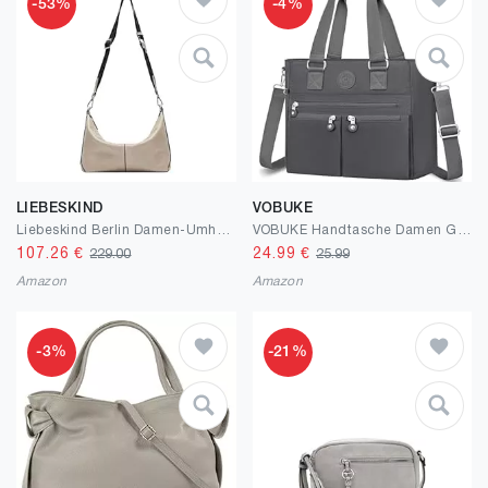
-53%
-4%
LIEBESKIND
VOBUKE
Liebeskind Berlin Damen-Umhängetasche „Paris S“ I Hobo Bag Damen aus Leder mit Schulter- und Crossbody-Riemen I Schultertasche Hauptfach mit Reißverschluss, 2 Innenfächer I Shoulder Bag
VOBUKE Handtasche Damen Groß Tasche Nylon Umhängetasche Große Wasserdichte Crossbody Bag mit Vielen Fächern Tote Bag Mittelgroß Schultertasche Damenhandtasche mit Breitem Gurt für Uni Schule Shopper
107.26
€
24.99
€
229.00
25.99
Amazon
Amazon
-3%
-21%