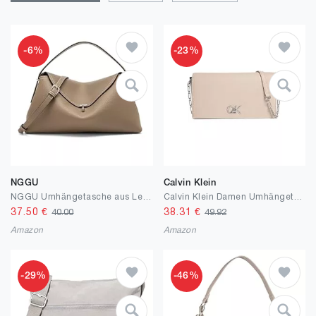
-6%
-23%
NGGU
Calvin Klein
NGGU Umhängetasche aus Leder für Damen, mehrere Fächer für Alltag und Reisen
Calvin Klein Damen Umhängetasche Mini Chain Bag mit Tragekette, Grau (Crockery), Einheitsgröße
37.50
€
38.31
€
40.00
49.92
Amazon
Amazon
-29%
-46%