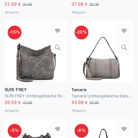
22.09
€
37.98
€
25.99
50.36
Amazon
Amazon
-15%
-23%
SURI FREY
Tamaris
SURI FREY Umhängetasche Romy 11585 Damen Handtaschen Uni
Tamaris Umhängetasche Danuta 31370 Damen Handtaschen Uni One Size
39.09
€
43.08
€
45.99
55.95
Amazon
Amazon
-5%
-8%