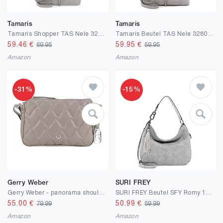
Tamaris
Tamaris
Tamaris Shopper TAS Nele 32803 Damen Handtaschen Uni
Tamaris Beutel TAS Nele 32802 Damen Handtaschen Uni
59.46
€
59.95
€
69.95
59.95
Amazon
Amazon
-31%
-15%
Gerry Weber
SURI FREY
Gerry Weber - panorama shoulderbag shz Schwarz
SURI FREY Beutel SFY Romy 11587 Damen Handtaschen Uni
55.00
€
50.99
€
79.99
59.99
Amazon
Amazon