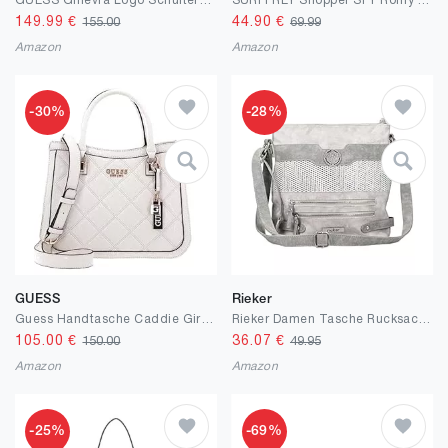
GUESS Ginevra Logo Schultertasche 35 cm
SURI FREY Shopper SFY Romy 11595 Damen Handtaschen Uni
149.99
€
44.90
€
155.00
69.99
Amazon
Amazon
-30%
-28%
GUESS
Rieker
Guess Handtasche Caddie Girlfriend Satchel
Rieker Damen Tasche Rucksack Shopper Umhängetasche Schultertasche Schultertasche Synthetikkombination gemustert damen handtasche schultertasche umhängetasche
105.00
€
36.07
€
150.00
49.95
Amazon
Amazon
-25%
-69%