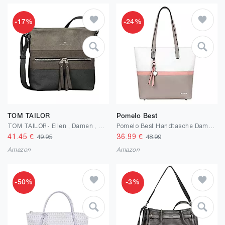
-17%
-24%
TOM TAILOR
Pomelo Best
TOM TAILOR- Ellen , Damen , Umhängetasche
Pomelo Best Handtasche Damen Shopper Groß Damen Tasche für Büro Schule Einkauf
41.45
€
36.99
€
49.95
48.99
Amazon
Amazon
-50%
-3%