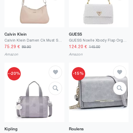
Calvin Klein
GUESS
Calvin Klein Damen Ck Must Soft Crossbody Bag_Pearl K60k611916 Crossover, Grey (Shadow Gray Pearlized)
GUESS Noelle Xbody Flap Organizer Stone
75.29
€
124.20
€
89.90
145.00
Amazon
Amazon
--20%
-15%
Kipling
Roulens