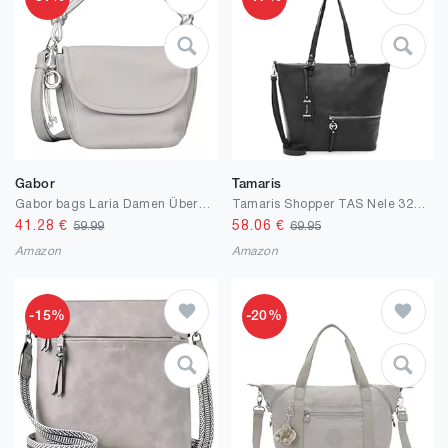
Gabor
Tamaris
Gabor bags Laria Damen Überschlagtasche Umhängetasche Klein Grau
Tamaris Shopper TAS Nele 32803 Damen Handtaschen Uni
41.28
€
58.06
€
59.99
69.95
Amazon
Amazon
-15%
-20%