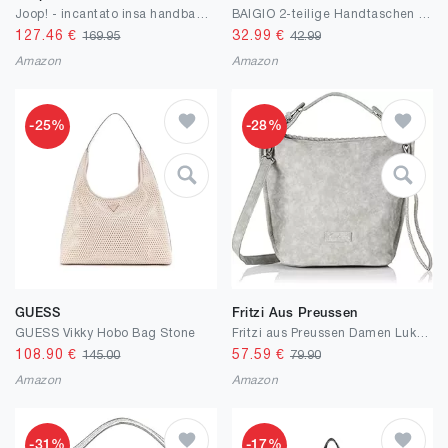
Joop! - incantato insa handbag mhz Grau
BAIGIO 2-teilige Handtaschen Damen Umhängetasche Groß Shopper Taschen PU Leder Schultertasche Tragetasche Henkeltasche Geschenk Tote Bag Set mit Geldbörse Reißverschluss für Büro Einkauf Reise
127.46
€
32.99
€
169.95
42.99
Amazon
Amazon
-25%
-28%
GUESS
Fritzi Aus Preussen
GUESS Vikky Hobo Bag Stone
Fritzi aus Preussen Damen Luke01 Root Grey Schultertasche
108.90
€
57.59
€
145.00
79.90
Amazon
Amazon
-31%
-17%