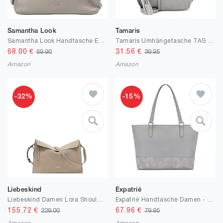
Samantha Look
Tamaris
Samantha Look Handtasche Echt Leder Damen | Made in Italy, Stilvolle Leder Tasche mit Reißverschluss, Einsteckfächern und Tragehenkeln, Smartphonefach | 021331
Tamaris Umhängetasche TAS Nele 32800 Damen Handtaschen Uni
68.00
€
31.56
€
69.90
39.95
Amazon
Amazon
-32%
-15%
Liebeskind
Expatrié
Liebeskind Damen Lora Shoulderbag Crossbody
Expatrié Handtasche Damen - Nicole - Shopper Bag Groß für Büro, Einkauf & Schule - Elegante Schultertasche aus Kunstleder - Laptopfach - Wasserabweisend
155.72
€
67.96
€
229.00
79.95