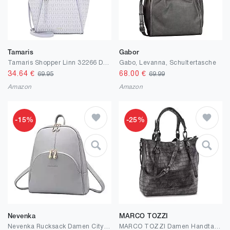
Tamaris
Gabor
Tamaris Shopper Linn 32266 Damen Handtaschen Ornament
Gabo, Levanna, Schultertasche
34.64
€
68.00
€
69.95
69.99
Amazon
Amazon
-15%
-25%
Nevenka
MARCO TOZZI
Nevenka Rucksack Damen Cityrucksack Daypack Tagesrucksack PU Leder Zweiwege Reißverschluss Elegantes Design (Grau)
MARCO TOZZI Damen Handtasche 2-2-61007-27, Einheitsgröße