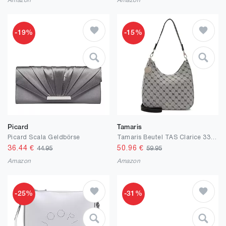
Amazon
Amazon
-19%
-15%
Picard
Tamaris
Picard Scala Geldbörse
Tamaris Beutel TAS Clarice 33414 Damen Handtaschen Zweifarbig
36.44
€
50.96
€
44.95
59.95
Amazon
Amazon
-25%
-31%