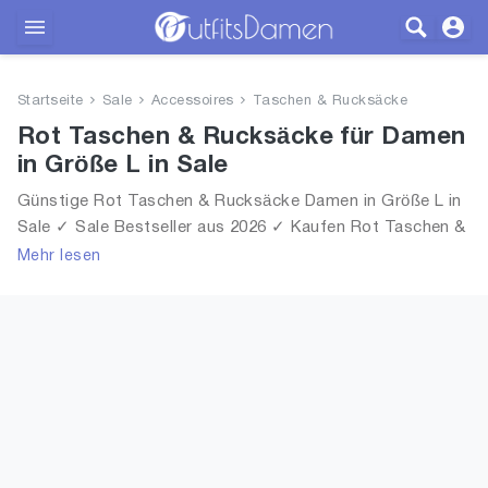
Outfits
Startseite
Sale
Accessoires
Taschen & Rucksäcke
Bekleidung
Rot Taschen & Rucksäcke für Damen
in Größe L in Sale
Wäsche
Günstige Rot Taschen & Rucksäcke Damen in Größe L in
Sale ✓ Sale Bestseller aus 2026 ✓ Kaufen Rot Taschen &
Schuhe
Rucksäcke für Frauen in Größe L in Sale!
Mehr lesen
Accessoires
SALE
Blog