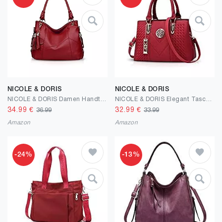
NICOLE & DORIS
NICOLE & DORIS
NICOLE & DORIS Damen Handtasche Umhängetasche mit großer Kapazität Weiche Ledertasche Shopper Handtasche Top Griff Taschen mit Quaste
NICOLE & DORIS Elegant Taschen Stillvoll Damen Handtaschen Umhängetasche Shopper Frauen Schultertaschen Henkeltaschen PU Leder Tasche mit Anhänger Geschenke Weinrot
34.99
€
32.99
€
36.99
33.99
Amazon
Amazon
-24%
-13%