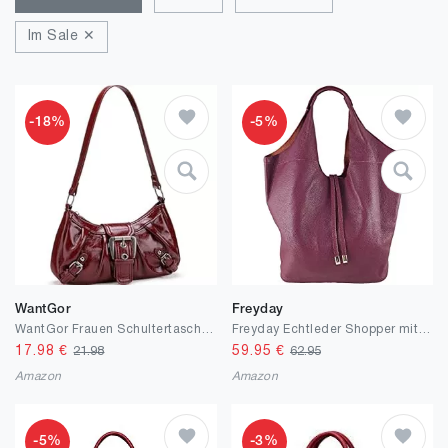
Im Sale ✕
-18%
-5%
WantGor
Freyday
WantGor Frauen Schultertasche Clutch Tote Taschen Top Griff Tasche Reißverschluss Vintage Handtasche Schnalle Punk Hobo Taschen Trendy Unterarmtasche
Freyday Echtleder Shopper mit Schmucktasche in vielen Farben Schultertasche Damen Henkeltasche S05
17.98
€
59.95
€
21.98
62.95
Amazon
Amazon
-5%
-3%