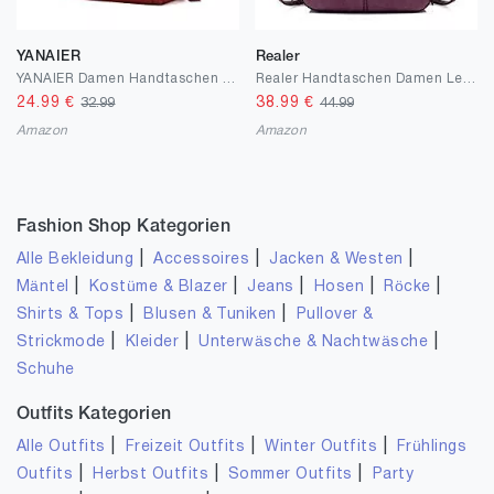
YANAIER
Realer
YANAIER Damen Handtaschen Schultertasche Wasserdicht Nylon Casual Multifunktionale Umhängetaschen Damen Hobos Schultertasche Shopper Tasche Burgund
Realer Handtaschen Damen Lederimitat Umhängetasche Designer Taschen Hobo Taschen groß Mit Quasten Weinrot
24.99
€
38.99
€
32.99
44.99
Amazon
Amazon
Fashion Shop Kategorien
|
|
|
Alle Bekleidung
Accessoires
Jacken & Westen
|
|
|
|
|
Mäntel
Kostüme & Blazer
Jeans
Hosen
Röcke
|
|
Shirts & Tops
Blusen & Tuniken
Pullover &
|
|
|
Strickmode
Kleider
Unterwäsche & Nachtwäsche
Schuhe
Outfits Kategorien
|
|
|
Alle Outfits
Freizeit Outfits
Winter Outfits
Frühlings
|
|
|
Outfits
Herbst Outfits
Sommer Outfits
Party