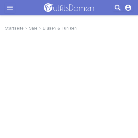
Outfits
Startseite
Sale
Blusen & Tuniken
Bekleidung
Wäsche
Schuhe
Accessoires
SALE
Blog