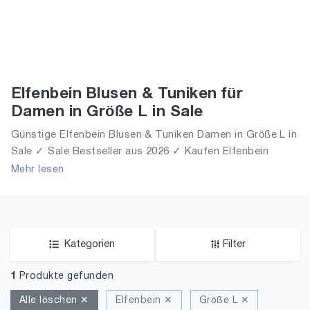
Elfenbein Blusen & Tuniken für
Damen in Größe L in Sale
Günstige Elfenbein Blusen & Tuniken Damen in Größe L in
Sale ✓ Sale Bestseller aus 2026 ✓ Kaufen Elfenbein
Blusen & Tuniken für Frauen in Größe L in Sale!
Mehr lesen
Kategorien
Filter
1
Produkte gefunden
Alle löschen ✕
Elfenbein ✕
Größe L ✕