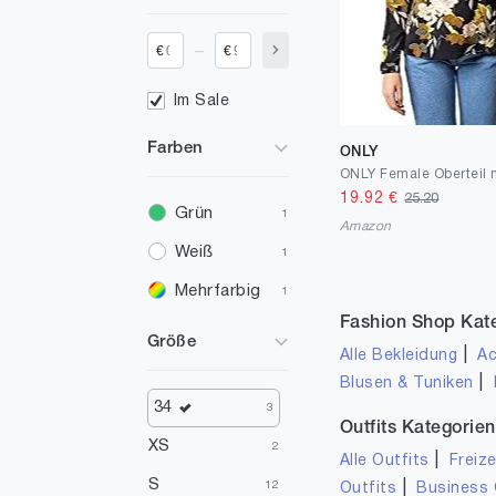
_
€
€
Im Sale
Farben
ONLY
19.92
€
25.20
Grün
1
Amazon
Weiß
1
Mehrfarbig
1
Fashion Shop Kat
Größe
|
Alle Bekleidung
Ac
|
Blusen & Tuniken
34
3
Outfits Kategorien
XS
2
|
Alle Outfits
Freize
S
|
12
Outfits
Business 