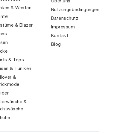
Über uns
cken & Westen
Nutzungsbedingungen
ntel
Datenschutz
stüme & Blazer
Impressum
ans
Kontakt
sen
Blog
cke
irts & Tops
usen & Tuniken
llover &
rickmode
eider
terwäsche &
chtwäsche
huhe