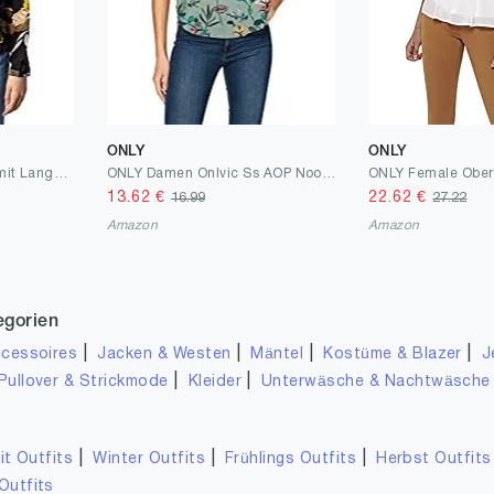
ONLY
ONLY
ONLY Female Oberteil mit Langen Ärmeln Print
ONLY Damen Onlvic Ss AOP Noos WVN Top
13.62
€
22.62
€
16.99
27.22
Amazon
Amazon
egorien
|
|
|
|
cessoires
Jacken & Westen
Mäntel
Kostüme & Blazer
J
|
|
Pullover & Strickmode
Kleider
Unterwäsche & Nachtwäsche
|
|
|
it Outfits
Winter Outfits
Frühlings Outfits
Herbst Outfits
Outfits