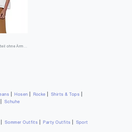
ONLY Female Oberteil ohne Ärmel Spitzen
|
|
|
|
eans
Hosen
Röcke
Shirts & Tops
|
Schuhe
|
|
|
Sommer Outfits
Party Outfits
Sport