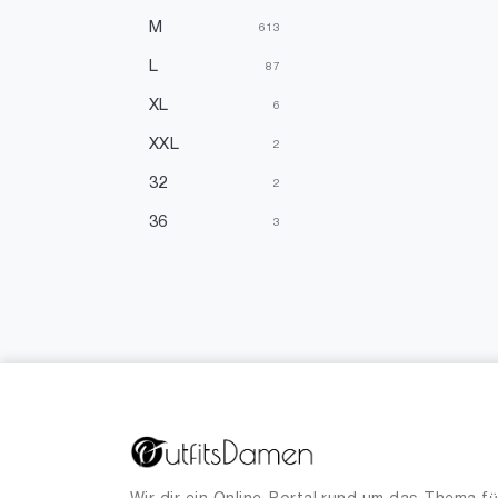
M
613
L
87
XL
6
XXL
2
32
2
36
3
38
213
40
25
44
2
46
1