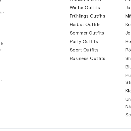
r
Winter Outfits
Ja
dir
Frühlings Outfits
Mä
Herbst Outfits
Ko
Sommer Outfits
Je
Party Outfits
Ho
ke
es
Sport Outfits
Rö
Business Outfits
Sh
Bl
Pu
n-
St
Kl
Un
Na
Sc