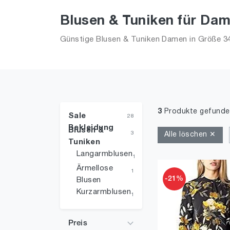
Blusen & Tuniken für Dam
Günstige Blusen & Tuniken Damen in Größe 34 
3
Produkte gefunde
Sale
28
Bekleidung
Blusen &
3
Alle löschen ✕
Tuniken
Langarmblusen
1
Ärmellose
1
-21%
Blusen
Kurzarmblusen
1
Preis