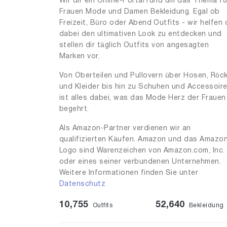
Wir dir ein Online-Portal rund um das Thema fü
Frauen Mode und Damen Bekleidung. Egal ob
Freizeit, Büro oder Abend Outfits - wir helfen 
dabei den ultimativen Look zu entdecken und
stellen dir täglich Outfits von angesagten
Marken vor.
Von Oberteilen und Pullovern über Hosen, Röc
und Kleider bis hin zu Schuhen und Accessoir
ist alles dabei, was das Mode Herz der Frauen
begehrt.
Als Amazon-Partner verdienen wir an
qualifizierten Käufen. Amazon und das Amazo
Logo sind Warenzeichen von Amazon.com, Inc.
oder eines seiner verbundenen Unternehmen.
Weitere Informationen finden Sie unter
Datenschutz
10,755
52,640
Outfits
Bekleidung