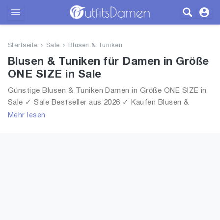
Outfits
Startseite
Sale
Blusen & Tuniken
Bekleidung
Blusen & Tuniken für Damen in Größe
ONE SIZE in Sale
Wäsche
Günstige Blusen & Tuniken Damen in Größe ONE SIZE in
Sale ✓ Sale Bestseller aus 2026 ✓ Kaufen Blusen &
Schuhe
Tuniken für Frauen in Größe ONE SIZE in Sale!
Mehr lesen
Accessoires
SALE
Blog