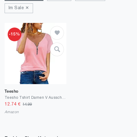
Im Sale ✕
-15%
Teesho
Teesho Tshirt Damen V Ausschnitt Casual Oberteile Elegant Streifen Mesh Bluse Baumwolle Shirt Tops Tunika
12.74
€
14.99
Amazon