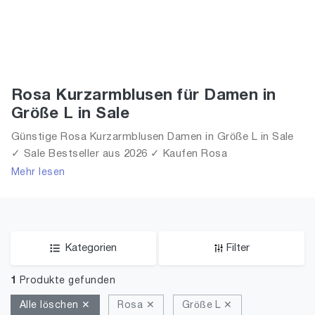
Rosa Kurzarmblusen für Damen in
Größe L in Sale
Günstige Rosa Kurzarmblusen Damen in Größe L in Sale
✓ Sale Bestseller aus 2026 ✓ Kaufen Rosa
Kurzarmblusen für Frauen in Größe L in Sale!
Mehr lesen
Kategorien
Filter
1
Produkte gefunden
Alle löschen ✕
Rosa ✕
Größe L ✕