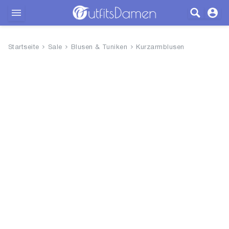
Outfits
Startseite
Sale
Blusen & Tuniken
Kurzarmblusen
Bekleidung
Wäsche
Schuhe
Accessoires
SALE
Blog