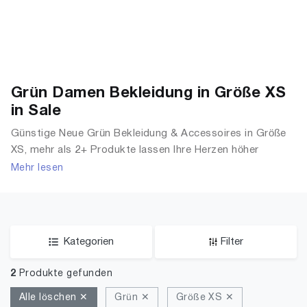
Grün Damen Bekleidung in Größe XS
in Sale
Günstige Neue Grün Bekleidung & Accessoires in Größe
XS, mehr als 2+ Produkte lassen Ihre Herzen höher
schlagen. Entdecken Sie unsere Auswahl an Sale Tops, T-
Mehr lesen
Shirts, Accessoires, Unterwäsche & Dessous, Streetwear,
Jacken, Mäntel & Westen und mehr.
Kategorien
Filter
2
Produkte gefunden
Alle löschen ✕
Grün ✕
Größe XS ✕