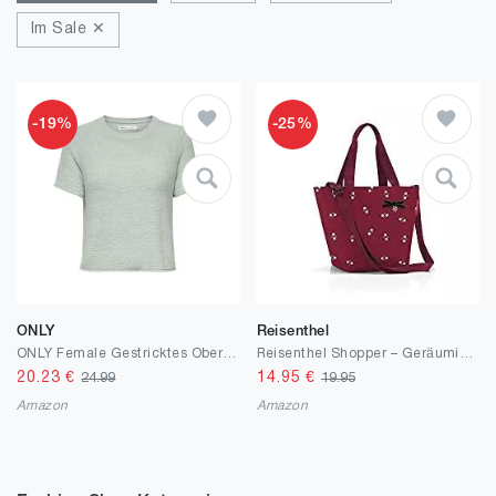
Im Sale ✕
-19%
-25%
ONLY
Reisenthel
ONLY Female Gestricktes Oberteil ONLSUNNY Gestricktes Oberteil
Reisenthel Shopper – Geräumige Shopping Bag und edle Handtasche in einem – Aus wasserabweisendem Material
20.23
€
14.95
€
24.99
19.95
Amazon
Amazon