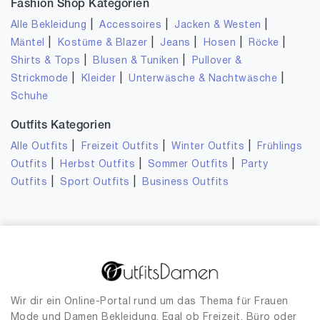
Fashion Shop Kategorien
|
|
|
Alle Bekleidung
Accessoires
Jacken & Westen
|
|
|
|
|
Mäntel
Kostüme & Blazer
Jeans
Hosen
Röcke
|
|
Shirts & Tops
Blusen & Tuniken
Pullover &
|
|
|
Strickmode
Kleider
Unterwäsche & Nachtwäsche
Schuhe
Outfits Kategorien
|
|
|
Alle Outfits
Freizeit Outfits
Winter Outfits
Frühlings
|
|
|
Outfits
Herbst Outfits
Sommer Outfits
Party
|
|
Outfits
Sport Outfits
Business Outfits
Wir dir ein Online-Portal rund um das Thema für Frauen
Mode und Damen Bekleidung. Egal ob Freizeit, Büro oder