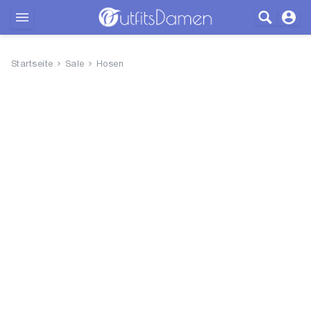
Outfits
Startseite
Sale
Hosen
Bekleidung
Wäsche
Schuhe
Accessoires
SALE
Blog