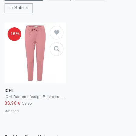
Im Sale ✕
-15%
ICHI
ICHI Damen Lässige Business-Hose Ihkate Pa
33.96
€
39.95
Amazon