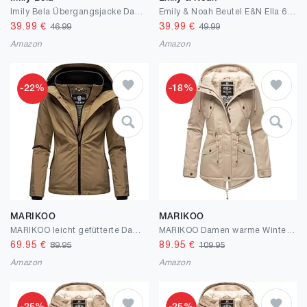
Imily Bela Übergangsjacke Damen Leichte sommerjacke Herbst Stehkragen Jacket Boyfriend Parka Sommerjacke Elegant leichte Jacke Kurzmantel
Emily & Noah Beutel E&N Ella 64353 Damen Handtaschen Zweifarbig
39.99
€
39.99
€
46.99
49.99
Amazon
Amazon
-22%
-18%
MARIKOO
MARIKOO
MARIKOO leicht gefütterte Damen Übergangsjacke kurz Outdoor-Jacke mit kuscheligem Fleece-Innenfutter und großer Kapuze Erdbeere XS-XXL
MARIKOO Damen warme Winterjacke mit kuscheliger Verstellbarer Kapuze Manolya XS-5XL
69.95
€
89.95
€
89.95
109.95
Amazon
Amazon