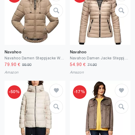
Navahoo
Navahoo
Navahoo Damen Steppjacke Winterjacke Stehkragen gefüttert B930
Navahoo Damen Jacke Steppjacke Übergangsjacke gesteppt Stepp Frühjahr B650
79.90
€
54.90
€
99.90
74.90
Amazon
Amazon
-50%
-17%