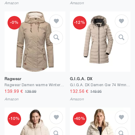
Amazon
Amazon
-0%
-12%
Ragwear
G.I.G.A. DX
Ragwear Damen warme Winterjacke kurz mit Kapuze Monade Intl XS-6XL
G.I.G.A. DX Damen Gw 74 Wmn Qltd Prk Steppparka/Funktionsparka in Daunenoptik mit abzippbarer Kapuze
139.99
€
132.56
€
139.99
149.95
Amazon
Amazon
-10%
-40%