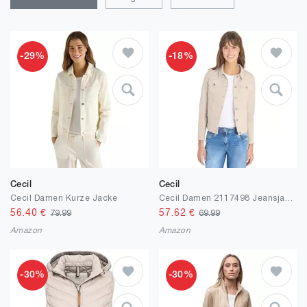
-29%
-18%
Cecil
Cecil
Cecil Damen Kurze Jacke
Cecil Damen 2117498 Jeansjacke mit Brusttaschen und Knöpfen (1er Pack)
56.40
€
57.62
€
79.99
69.99
Amazon
Amazon
-30%
-30%