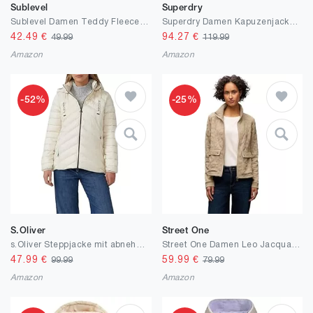
Sublevel
Superdry
Sublevel Damen Teddy Fleece Jacke, Kuschelig Warm, Sherpa, Herbst Winter Outdoor, mit Reißverschluss und Kapuze, Standardlänge
Superdry Damen Kapuzenjacke mit Fuji-polsterung Jacke
42.49
€
94.27
€
49.99
119.99
Amazon
Amazon
-52%
-25%
S.Oliver
Street One
s.Oliver Steppjacke mit abnehmbarer Kapuze
Street One Damen Leo Jacquard Jacke
47.99
€
59.99
€
99.99
79.99
Amazon
Amazon