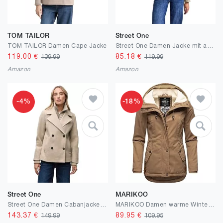
TOM TAILOR
Street One
TOM TAILOR Damen Cape Jacke
Street One Damen Jacke mit abnehmbarem Kragen
119.00
€
85.18
€
139.99
119.99
Amazon
Amazon
-4%
-18%
Street One
MARIKOO
Street One Damen Cabanjacke mit Inlay
MARIKOO Damen warme Winterjacke mit kuscheliger Kapuze Bikoo XS-5XL
143.37
€
89.95
€
149.99
109.95