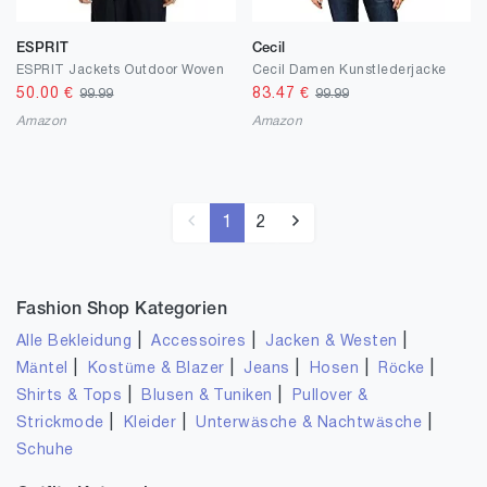
ESPRIT
Cecil
ESPRIT Jackets Outdoor Woven
Cecil Damen Kunstlederjacke
50.00
€
83.47
€
99.99
99.99
Amazon
Amazon
1
2
Fashion Shop Kategorien
|
|
|
Alle Bekleidung
Accessoires
Jacken & Westen
|
|
|
|
|
Mäntel
Kostüme & Blazer
Jeans
Hosen
Röcke
|
|
Shirts & Tops
Blusen & Tuniken
Pullover &
|
|
|
Strickmode
Kleider
Unterwäsche & Nachtwäsche
Schuhe