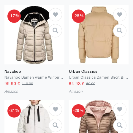
-17%
-28%
Navahoo
Urban Classics
Navahoo Damen warme Winterjacke mit Teddyfell Stepp Winter Jacke mit abnehmbarer Kapuze B992
Urban Classics Damen Short Big Puffer Jacket Jacke
99.90
€
64.93
€
119.90
89.90
Amazon
Amazon
-31%
-29%