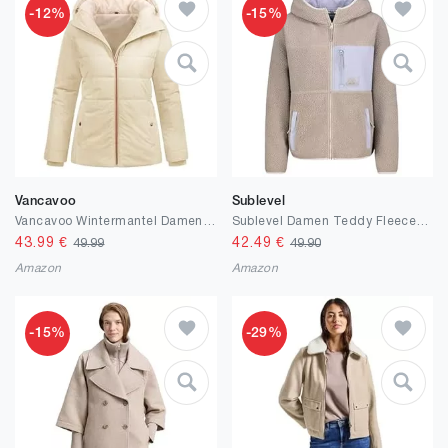
-12%
-15%
Vancavoo
Sublevel
Vancavoo Wintermantel Damen Winterjacke Warm Gefüttert Winterparka Winter Jacket Mäntel Parka Kurzmantel Frauen mit Kapuze
Sublevel Damen Teddy Fleece Jacke, Kuschelig Warm, Sherpa, Herbst Winter Outdoor, mit Reißverschluss und Kapuze, Standardlänge
43.99
€
42.49
€
49.99
49.90
Amazon
Amazon
-15%
-29%