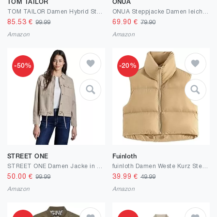
TOM TAILOR
ONUA
TOM TAILOR Damen Hybrid Steppjacke mit Kapuze
ONUA Steppjacke Damen leicht, auch als moderne Herbstjacke mit abnehmbarer Kapuze, Übergangsjacke oder gefütterte Damenjacke & Outdoorjacke für den Herbst (Größen 36-48)
85.53
€
69.90
€
99.99
79.90
Amazon
Amazon
-50%
-20%
STREET ONE
Fuinloth
STREET ONE Damen Jacke in Wolloptik
fuinloth Damen Weste Kurz Stehkragen Steppweste Warm Winter Crop Puffer Weste mit Reißverschluss Ärmellose Übergangsweste
50.00
€
39.99
€
99.99
49.99
Amazon
Amazon