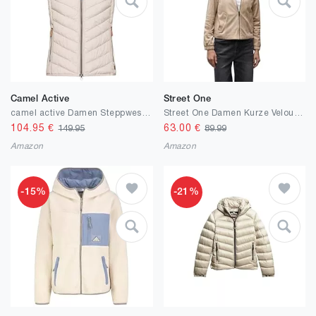
Camel Active
Street One
camel active Damen Steppweste aus recyceltem Polyester
Street One Damen Kurze Velours Jacke
104.95
€
63.00
€
149.95
89.99
Amazon
Amazon
-15%
-21%