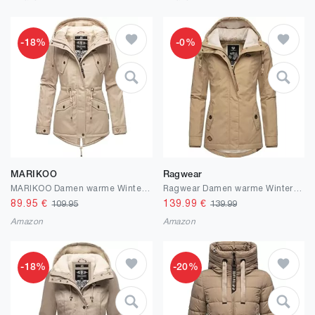
-18%
-0%
MARIKOO
Ragwear
MARIKOO Damen warme Winterjacke mit kuscheliger Verstellbarer Kapuze Manolya XS-5XL
Ragwear Damen warme Winterjacke kurz mit Kapuze Monade XS-6XL
89.95
€
139.99
€
109.95
139.99
Amazon
Amazon
-18%
-20%