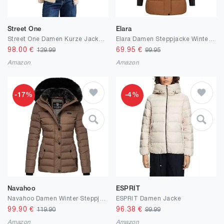
Street One
Elara
Street One Damen Kurze Jacke mit Teddy-Fell
Elara Damen Steppjacke Winterjacke Kunstfellkragen Chunkyrayan
98.00
€
69.95
€
129.99
99.95
Amazon
Amazon
-17%
-4%
Navahoo
ESPRIT
Navahoo Damen Winter Steppjacke mit Kapuze und Fellkragen B846
ESPRIT Damen Jacke
99.90
€
96.38
€
119.90
99.99
Amazon
Amazon