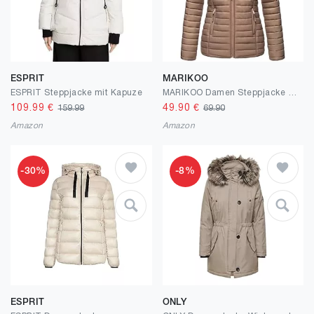
ESPRIT
MARIKOO
ESPRIT Steppjacke mit Kapuze
MARIKOO Damen Steppjacke Übergangsjacke gesteppte Jacke mit Kapuze Frühjahr Stepp B857
109.99
€
49.90
€
159.99
69.90
Amazon
Amazon
-30%
-8%
ESPRIT
ONLY