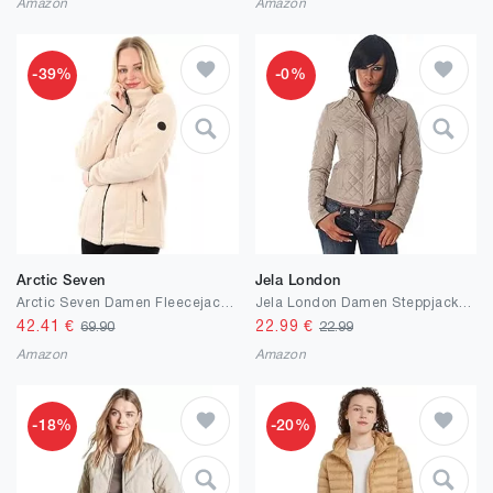
Amazon
Amazon
-39%
-0%
Arctic Seven
Jela London
Arctic Seven Damen Fleecejacke (S-3XL) - Leicht, Flauschig, Atmungsaktiv, Hoher Kragen, Übergangsjacke Warme Jacke Frauen - AS-416
Jela London Damen Steppjacke dünn Taschen Kragen Reißverschluss
42.41
€
22.99
€
69.90
22.99
Amazon
Amazon
-18%
-20%