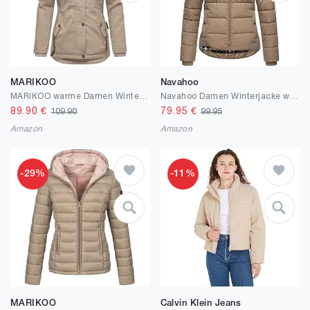
MARIKOO
Navahoo
MARIKOO warme Damen Winter Jacke Teddyfell gefütterte Winterjacke B802
Navahoo Damen Winterjacke warme Steppjacke mit hohem Kragen und Verstellbarer Kapuze Amayaa XS-XXL
89.90
€
79.95
€
109.90
99.95
Amazon
Amazon
-29%
-11%
MARIKOO
Calvin Klein Jeans