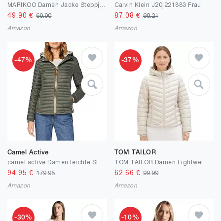
MARIKOO Damen Jacke Steppjacke Herbst Winter Übergangsjacke gesteppt B651
Calvin Klein J20j221883 Frau
49.90
€
87.08
€
69.90
98.21
Amazon
Amazon
-47%
-37%
Camel Active
TOM TAILOR
camel active Damen leichte Steppjacke mit Abnehmbarer Kapuze
TOM TAILOR Damen Lightweight Steppjacke mit Kapuze
94.95
€
62.66
€
179.95
99.99
Amazon
Amazon
-30%
-10%