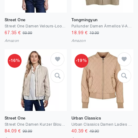
Street One
Tongmingyun
Street One Damen Velours-Look Bluse
Pullunder Damen Ärmellos V-Ausschnitt Strickweste Pullover Elegant Strickpullover Strickpulli Casual Damen Herbst Winterpullover Sweater Vest
67.35
€
18.99
€
69.99
19.99
Amazon
Amazon
-16%
-19%
Street One
Urban Classics
Street One Damen Kurzer Blouson
Urban Classics Damen Ladies Diamond Quilt Nylon Jacket Jacke
84.09
€
40.39
€
99.99
49.90