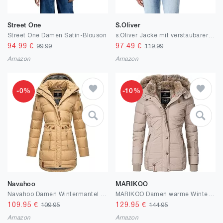
Street One
S.Oliver
Street One Damen Satin-Blouson
s.Oliver Jacke mit verstaubarer Kapuze
94.99
€
97.49
€
99.99
119.99
Amazon
Amazon
-0%
-10%
Navahoo
MARIKOO
Navahoo Damen Wintermantel Steppmantel Winterjacke Kurzmantel warm gefüttert abnehmbare Kapuze Daliee XS-XXL
MARIKOO Damen warme Winter Steppjacke Nekoo XS-XXL
109.95
€
129.95
€
109.95
144.95
Amazon
Amazon