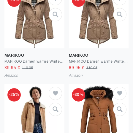
-25%
-25%
MARIKOO
MARIKOO
MARIKOO Damen warme Winterjacke mit kuscheliger Verstellbarer Kapuze Manolya XS-5XL
MARIKOO Damen warme Winterjacke mit kuscheliger Verstellbarer Kapuze Manolya XS-5XL
89.95
€
89.95
€
119.95
119.95
Amazon
Amazon
-25%
-30%