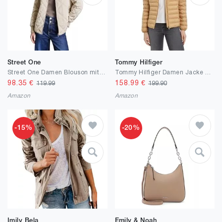
Street One
Tommy Hilfiger
Street One Damen Blouson mit Steppmuster
Tommy Hilfiger Damen Jacke Lw Padded Global Stripe Jacket Übergangsjacke
98.35
€
158.99
€
119.99
199.90
Amazon
Amazon
-15%
-20%
Imily Bela
Emily & Noah