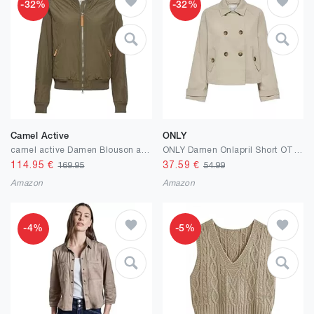
-32%
-32%
Camel Active
ONLY
camel active Damen Blouson aus recyceltem Polyester
ONLY Damen Onlapril Short OTW Noos Trenchcoat
114.95
€
37.59
€
169.95
54.99
Amazon
Amazon
-4%
-5%