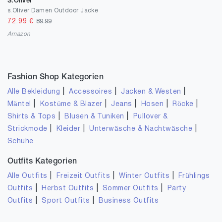
S.Oliver
s.Oliver Damen Outdoor Jacke
72.99
€
89.99
Amazon
Fashion Shop Kategorien
|
|
|
Alle Bekleidung
Accessoires
Jacken & Westen
|
|
|
|
|
Mäntel
Kostüme & Blazer
Jeans
Hosen
Röcke
|
|
Shirts & Tops
Blusen & Tuniken
Pullover &
|
|
|
Strickmode
Kleider
Unterwäsche & Nachtwäsche
Schuhe
Outfits Kategorien
|
|
|
Alle Outfits
Freizeit Outfits
Winter Outfits
Frühlings
|
|
|
Outfits
Herbst Outfits
Sommer Outfits
Party
|
|
Outfits
Sport Outfits
Business Outfits