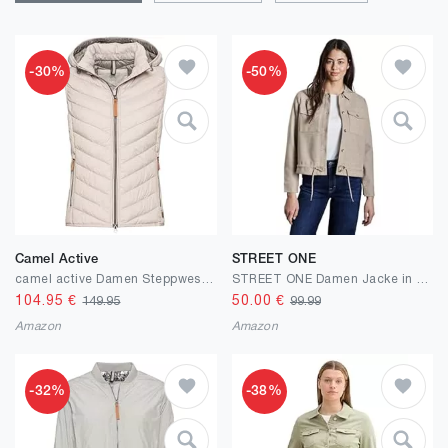
-30%
-50%
Camel Active
STREET ONE
camel active Damen Steppweste aus recyceltem Polyester
STREET ONE Damen Jacke in Wolloptik
104.95
€
50.00
€
149.95
99.99
Amazon
Amazon
-32%
-38%