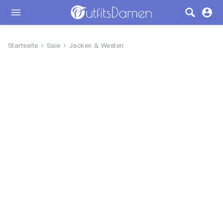
Outfits
Startseite
Sale
Jacken & Westen
Bekleidung
Wäsche
Schuhe
Accessoires
SALE
Blog