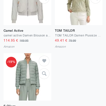
Camel Active
TOM TAILOR
camel active Damen Blouson aus recyceltem Polyester
TOM TAILOR Damen Plussize Basic Colored Jeansjacke
114.95
€
49.41
€
169.95
79.99
Amazon
Amazon
-19%