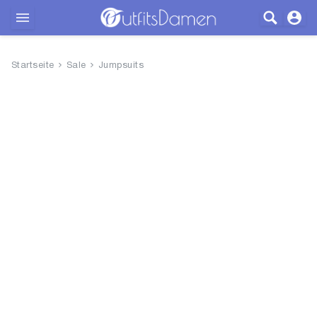
Outfits
Startseite
Sale
Jumpsuits
Bekleidung
Wäsche
Schuhe
Accessoires
SALE
Blog