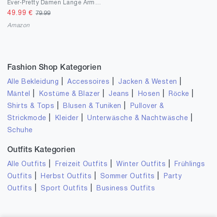
Ever-Pretty Damen Lange Ärmel V-Ausschnitt A-Linie Hohe Taille Lang Festlich Dekolletiert Abendkleider 00739
49.99
€
79.99
Amazon
Fashion Shop Kategorien
|
|
|
Alle Bekleidung
Accessoires
Jacken & Westen
|
|
|
|
|
Mäntel
Kostüme & Blazer
Jeans
Hosen
Röcke
|
|
Shirts & Tops
Blusen & Tuniken
Pullover &
|
|
|
Strickmode
Kleider
Unterwäsche & Nachtwäsche
Schuhe
Outfits Kategorien
|
|
|
Alle Outfits
Freizeit Outfits
Winter Outfits
Frühlings
|
|
|
Outfits
Herbst Outfits
Sommer Outfits
Party
|
|
Outfits
Sport Outfits
Business Outfits