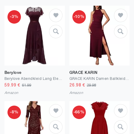
-3%
-10%
Berylove
GRACE KARIN
Berylove Abendkleid Lang Elegant für Hochzeit Kleid mit Schlitz Cocktailkleid Damen Elegant mit Ärmeln Elastische Taille
GRACE KARIN Damen Ballkleider Lang Neckholder Abendkleider mit Schlitz Sexy Party Cocktailkleid Bodycon Maxikleid
59.99
€
26.98
€
61.99
29.98
Amazon
Amazon
-8%
-66%