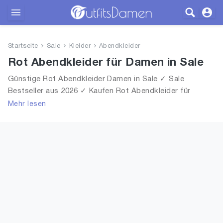
Outfits
Startseite
Sale
Kleider
Abendkleider
Bekleidung
Rot Abendkleider für Damen in Sale
Günstige Rot Abendkleider Damen in Sale ✓ Sale
Wäsche
Bestseller aus 2026 ✓ Kaufen Rot Abendkleider für
Frauen in Sale!
Mehr lesen
Schuhe
Accessoires
SALE
Blog