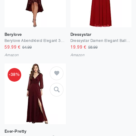
Berylove
Dressystar
Berylove Abendkleid Elegant 3/4 Ärmel Fischschwanzkleid Glitzer V Ausschnitt Kleid Festlich für Winter Weihnachten Silvester
Dressystar Damen Elegant Ballkleider V-Ausschnitt Flora Spitze Chiffon Lang Cocktailkeider Abendkleider
59.99
€
19.99
€
64.99
58.99
Amazon
Amazon
-38%
Ever-Pretty