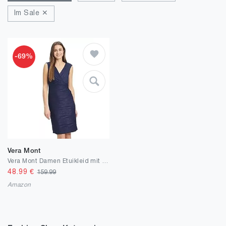
Im Sale ✕
-69%
Vera Mont
Vera Mont Damen Etuikleid mit Glanzeffekt
48.99
€
159.99
Amazon