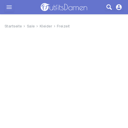
Outfits
Startseite
Sale
Kleider
Freizeit
Bekleidung
Wäsche
Schuhe
Accessoires
SALE
Blog