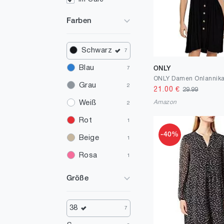
Farben
Schwarz
7
Blau
ONLY
7
Grau
2
21.00
€
29.99
Amazon
Weiß
2
Rot
1
-40%
Beige
1
Rosa
1
Größe
38
7