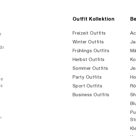
Outfit Kollektion
Be
Freizeit Outfits
Ac
r
Winter Outfits
Ja
dir
Frühlings Outfits
Mä
Herbst Outfits
Ko
Sommer Outfits
Je
Party Outfits
Ho
ke
es
Sport Outfits
Rö
Business Outfits
Sh
Bl
Pu
n-
St
Kl