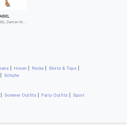
LABEL
s.Oliver BLACK LABEL Damen Kleid
|
|
|
|
eans
Hosen
Röcke
Shirts & Tops
|
Schuhe
|
|
|
Sommer Outfits
Party Outfits
Sport