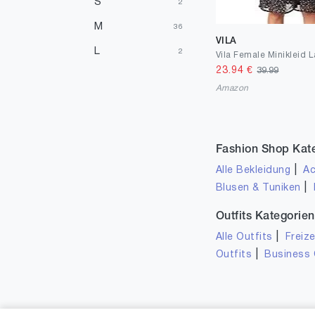
S
2
M
36
VILA
L
2
23.94
€
39.99
Amazon
Fashion Shop Kat
|
Alle Bekleidung
Ac
|
Blusen & Tuniken
Outfits Kategorien
|
Alle Outfits
Freize
|
Outfits
Business 