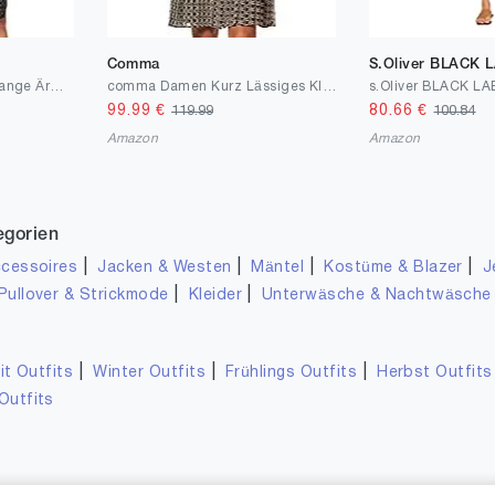
Comma
S.Oliver BLACK 
Vila Female Minikleid Lange Ärmel
comma Damen Kurz Lässiges Kleid
99.99
€
80.66
€
119.99
100.84
Amazon
Amazon
egorien
|
|
|
|
cessoires
Jacken & Westen
Mäntel
Kostüme & Blazer
J
|
|
Pullover & Strickmode
Kleider
Unterwäsche & Nachtwäsche
|
|
|
it Outfits
Winter Outfits
Frühlings Outfits
Herbst Outfits
Outfits