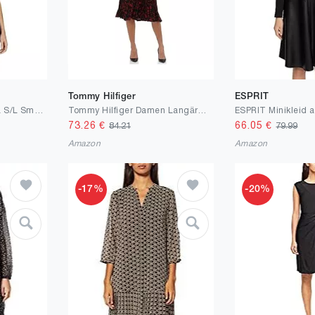
Tommy Hilfiger
ESPRIT
ONLY Damen Onlannika S/L Smock Dress Wvn Noos
Tommy Hilfiger Damen Langärmeliges Jersey-midikleid mit Faltenrock Lässiges Kleid
ESPRIT Minikleid a
73.26
€
66.05
€
84.21
79.99
Amazon
Amazon
-17%
-20%