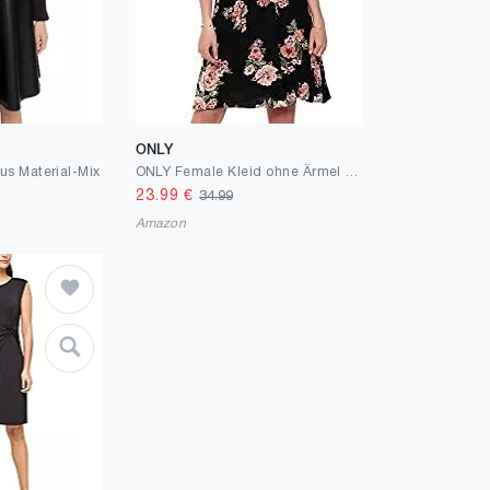
ONLY
us Material-Mix
ONLY Female Kleid ohne Ärmel Blumenprint
23.99
€
34.99
Amazon