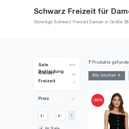
Schwarz Freizeit für Dame
Günstige Schwarz Freizeit Damen in Größe 38 i
7
Produkte gefunde
Sale
672
Bekleidung
Kleider
13
Alle löschen ✕
Freizeit
7
Preis
-30%
_
€
€
Im Sale