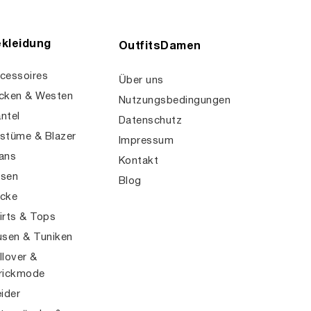
kleidung
OutfitsDamen
cessoires
Über uns
cken & Westen
Nutzungsbedingungen
ntel
Datenschutz
stüme & Blazer
Impressum
ans
Kontakt
sen
Blog
cke
irts & Tops
usen & Tuniken
llover &
rickmode
eider