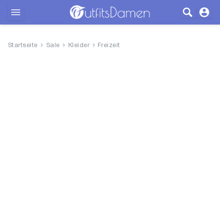
Outfits
Startseite
Sale
Kleider
Freizeit
Bekleidung
Wäsche
Schuhe
Accessoires
SALE
Blog