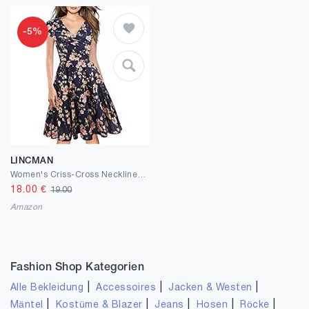
-5%
LINCMAN
Women's Criss-Cross Necklines V-Neck Cap Sleeve Floral Casual Work Stretch Swing Summer Dress Party Dress
18.00
€
19.00
Amazon
Fashion Shop Kategorien
|
|
|
Alle Bekleidung
Accessoires
Jacken & Westen
|
|
|
|
|
Mäntel
Kostüme & Blazer
Jeans
Hosen
Röcke