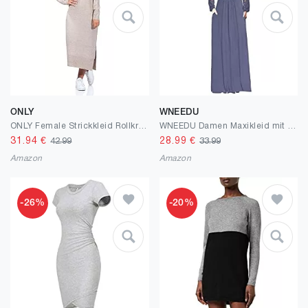
ONLY
WNEEDU
ONLY Female Strickkleid Rollkragen Strickkleid
WNEEDU Damen Maxikleid mit Spitzenärmeln
31.94
€
28.99
€
42.99
33.99
Amazon
Amazon
-26%
-20%