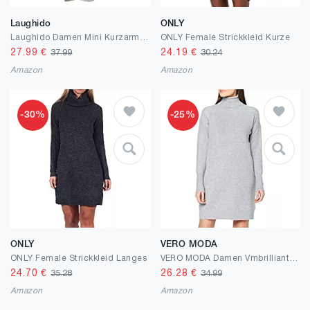
Laughido
ONLY
Laughido Damen Mini Kurzarm Wickelkleid Bodycon Sommerkleid Kurzes Rundhals Strandkleid Gerüscht Eng Tshirt Kleid
ONLY Female Strickkleid Kurze
27.99
€
24.19
€
37.99
30.24
Amazon
Amazon
-30%
-25%
ONLY
VERO MODA
ONLY Female Strickkleid Langes
VERO MODA Damen Vmbrilliant Ls Rollneck Dress Ga Noos Kleid
24.70
€
26.28
€
35.28
34.99
Amazon
Amazon