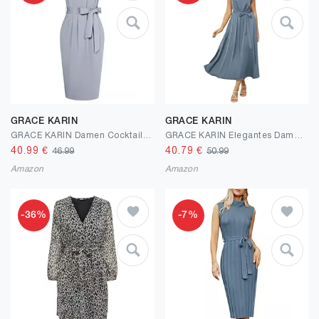
GRACE KARIN
GRACE KARIN
GRACE KARIN Damen Cocktailkleider Bodycon Kleid Vintage Midikleid Formelle Business-Kleider mit Taschen V-Ausschnitt Ärmelloses für Sommer
GRACE KARIN Elegantes Damenkleid mit Schalkragen Schmetterlingsärmeln Glatter Sommerstoff für Einen Schicken Abend
40.99
€
40.79
€
46.99
50.99
Amazon
Amazon
-36%
-7%