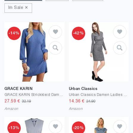
Im Sale ✕
-14%
-42%
GRACE KARIN
Urban Classics
GRACE KARIN Strickkleid Damen Langarm Winterkleid Stehkragen Pulloverkleid Minikleid
Urban Classics Damen Ladies Rib Dress
27.59
€
14.36
€
32.19
24.90
Amazon
Amazon
-13%
-20%