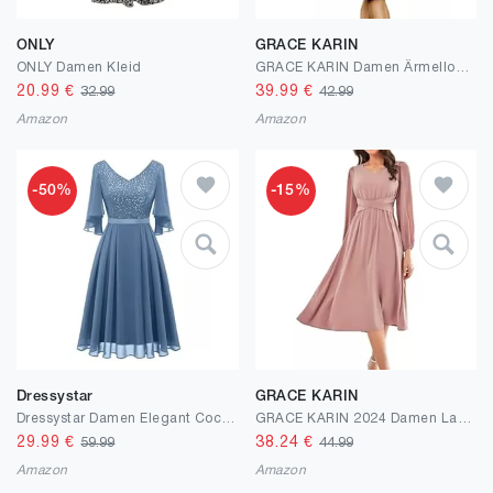
ONLY
GRACE KARIN
ONLY Damen Kleid
GRACE KARIN Damen Ärmelloses Herbst und Winter Strickkleid Business Bleistiftkleid Elegante Rollkragen Seitenschlitz CocktailKleid mit Gürtel
20.99
€
39.99
€
32.99
42.99
Amazon
Amazon
-50%
-15%
Dressystar
GRACE KARIN
Dressystar Damen Elegant Cocktailkleid V-Ausschnitt Spitzenkleid mit Pailletten Knielang Abendkleider Hochzeit
GRACE KARIN 2024 Damen Langarm A-Linie Cocktailkleid Casual V-Ausschnitt Wickelkleid Elegant für Hochzeit Party
29.99
€
38.24
€
59.99
44.99
Amazon
Amazon