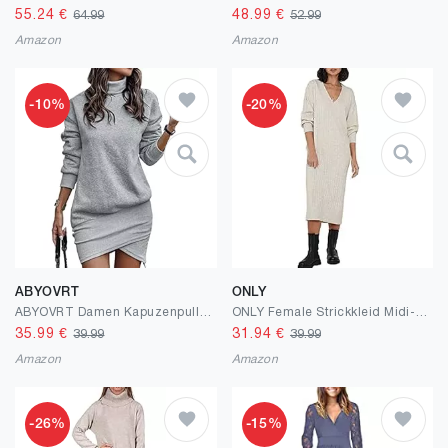
55.24
€
48.99
€
64.99
52.99
Amazon
Amazon
-10%
-20%
ABYOVRT
ONLY
ABYOVRT Damen Kapuzenpullover Kleider Lang Rollkragen Warm Pulloverkleid Plüsch Sweatkleid Langarm Sweatshirt Freizeitkleid Herbst Winter
ONLY Female Strickkleid Midi-Länge Strickkleid
35.99
€
31.94
€
39.99
39.99
Amazon
Amazon
-26%
-15%