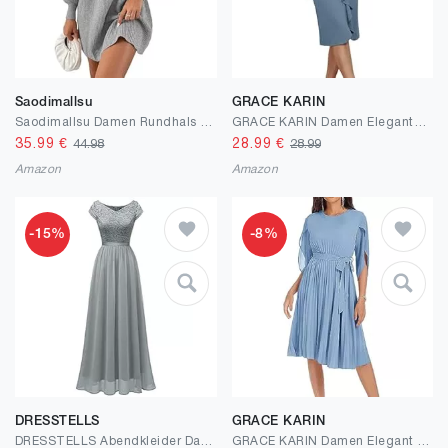
Saodimallsu
GRACE KARIN
Saodimallsu Damen Rundhals Strickkleid Puffärmel Hoch Tailliert Pulloverkleid Elegant Strickpullover Kleid A-Linie Minikleid
GRACE KARIN Damen Elegantes Hohe Taille Partykleid Lotusblattdekoration Eine Schulter Wickelkleid
35.99
€
28.99
€
44.98
28.99
Amazon
Amazon
-15%
-8%
DRESSTELLS
GRACE KARIN
DRESSTELLS Abendkleider Damen elegant für Hochzeit Spitzenkleid Chiffon Brautjunferkleid Bridesmaid Dress Abschlusskleid lang Ballkleid Strandkleid
GRACE KARIN Damen Elegant Cocktailkleid Plissee Midikleid Casual A-Linien Kleid Faltenrock mit Gürtel