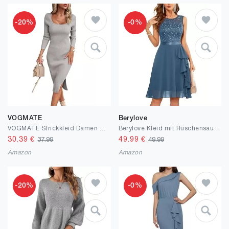
-20%
-0%
VOGMATE
Berylove
VOGMATE Strickkleid Damen Winter Langarm Kleid Sexy Herbstkleid Partykleid Midikleid Knit Bodycon Dress Pulloverkleid
Berylove Kleid mit Rüschensaum Cocktailkleid Damen Elegant für Hochzeit A Linie Spitzenkleid Abendkleid Kurz
30.39
€
49.99
€
37.99
49.99
Amazon
Amazon
-20%
-0%