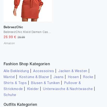
BebreezChic
BebreezChic Kleid Damen Casual Einfarbig Rundhals Langarm Tunika Minikleider Freizeitkleid Knielang
26.99
€
29.99
Amazon
Fashion Shop Kategorien
|
|
|
Alle Bekleidung
Accessoires
Jacken & Westen
|
|
|
|
|
Mäntel
Kostüme & Blazer
Jeans
Hosen
Röcke
|
|
Shirts & Tops
Blusen & Tuniken
Pullover &
|
|
|
Strickmode
Kleider
Unterwäsche & Nachtwäsche
Schuhe
Outfits Kategorien