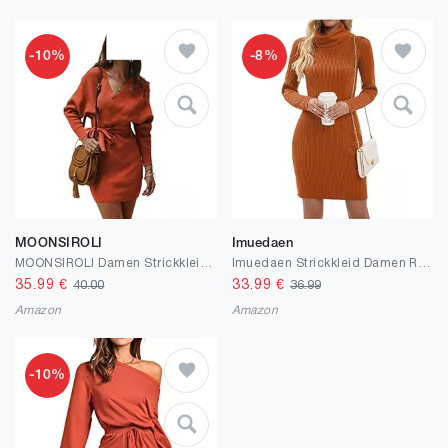
-10%
-8%
MOONSIROLI
Imuedaen
MOONSIROLI Damen Strickkleid Pulloverkleid Wickelkleid Damen Kleider Strick Sweatkleid Freizeitkleid
Imuedaen Strickkleid Damen Rollkragen Elegant Langarm Tunika Pullikleid Lang Strickpullover Minikleid Pullover für Herbst Winter
35.99
€
33.99
€
40.00
36.99
Amazon
Amazon
-10%