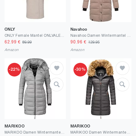
ONLY
Navahoo
ONLY Female Mantel ONLVALERIA Mantel
Navahoo Damen Wintermantel Warmer Steppmantel lang mit Kapuze und abnehmbarem Fleece-Kragen Knutschilein XS-3XL
62.99
€
90.96
€
89.99
129.95
Amazon
Amazon
-22%
-30%
MARIKOO
MARIKOO
MARIKOO Damen Wintermantel Warmer Steppmantel lang mit Abnehmbarer Kapuze Abendsternchen XS-6XL
MARIKOO Damen Wintermantel Warmer Steppmantel lang mit Kapuze und abnehmbarem Kunstfell-Kragen Rose XS-6XL