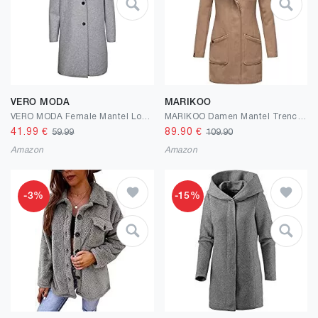
VERO MODA
MARIKOO
VERO MODA Female Mantel Long
MARIKOO Damen Mantel Trenchcoat Wintermantel Übergangs Jacke Parka Lang B819
41.99
€
89.90
€
59.99
109.90
Amazon
Amazon
-3%
-15%