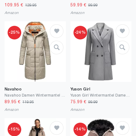
109.95
€
59.99
€
129.95
99.99
Amazon
Amazon
-25%
-24%
Navahoo
Yuson Girl
Navahoo Damen Wintermantel Warmer Steppmantel mit Kapuze Bliblablubb 14 XS-6XL
Yuson Girl Wintermantel Damen Langer Wollmantel Herbst Winter Klassischem Revers Coat Warmer Übergangsmantel Elegant Kurzmantel Einfarbig Jacke Outwear mit Doppelreihigen Knöpfen
89.95
€
75.99
€
119.95
99.99
Amazon
Amazon
-15%
-14%