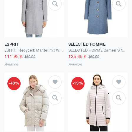
ESPRIT
SELECTED HOMME
ESPRIT Recycelt: Mantel mit Wolle
SELECTED HOMME Damen Slfnew Sasja Wool Coat B Noos Mantel
111.99
€
135.65
€
169.99
169.99
Amazon
Amazon
-40%
-19%