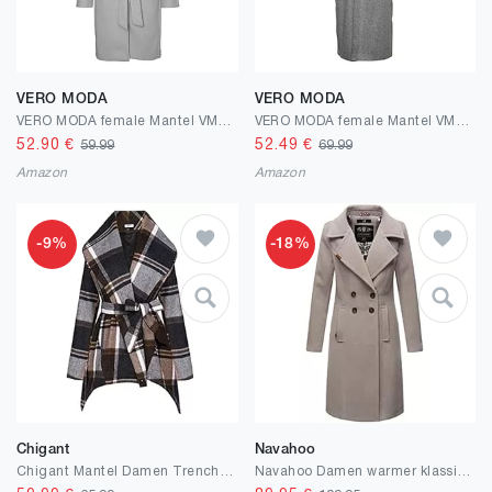
VERO MODA
VERO MODA
VERO MODA female Mantel VMPOPALLY Mantel
VERO MODA female Mantel VMSPENCER Mantel
52.90
€
52.49
€
59.99
69.99
Amazon
Amazon
-9%
-18%
Chigant
Navahoo
Chigant Mantel Damen Trenchcoat Kariert Lockere Winterjacke Schal-Kragen Wintermantel Warm Kariert Wintercoat mit Gürtel Saum Coat
Navahoo Damen warmer klassischer Winter Wollmantel lang mit Reverskragen Wooly XS-3XL