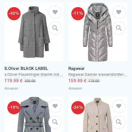
-40%
-11%
S.Oliver BLACK LABEL
Ragwear
s.Oliver Flauschiger Mantel mit Stehkragen und Rippbündchen
Ragwear Damen wasserdichter shiny Mantel lange warme Winterjacke mit großer Kapuze Natalka Bling YOUMODO XS-3XL
119.99
€
159.99
€
199.99
179.99
Amazon
Amazon
-19%
-24%