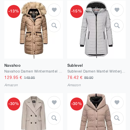
-13%
-15%
Navahoo
Sublevel
Navahoo Damen Wintermantel Warmer Steppmantel lang mit Abnehmbarer Kunstfell-Kapuze Paula XS-5XL
Sublevel Damen Mantel Winterjacke warme Jacke Outdoorjacke mit Kapuze sportlicher Damen Mädchen Parka S M L XL XXL
129.95
€
76.42
€
149.95
89.90
Amazon
Amazon
-30%
-30%