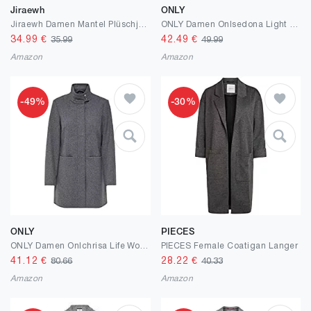
Jiraewh
ONLY
Jiraewh Damen Mantel Plüschjacke Teddy-Fleece Casual Kariert Wintermantel Revers Lange Ärmel Einfarbig Outwear mit ​Taschen Winterjacke
ONLY Damen Onlsedona Light Melange Coat Cc OTW Mantel
34.99
€
42.49
€
35.99
49.99
Amazon
Amazon
-49%
-30%
ONLY
PIECES
ONLY Damen Onlchrisa Life Wool Coat Cc Otw Wollmantel
PIECES Female Coatigan Langer
41.12
€
28.22
€
80.66
40.33
Amazon
Amazon