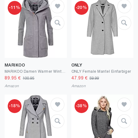
-11%
-20%
MARIKOO
ONLY
MARIKOO Damen Warmer Wintermantel in Woll-Optik mit Kapuze Maikoo XS-XXL
ONLY Female Mantel Einfarbiger
89.95
€
47.99
€
100.95
59.99
Amazon
Amazon
-18%
-38%