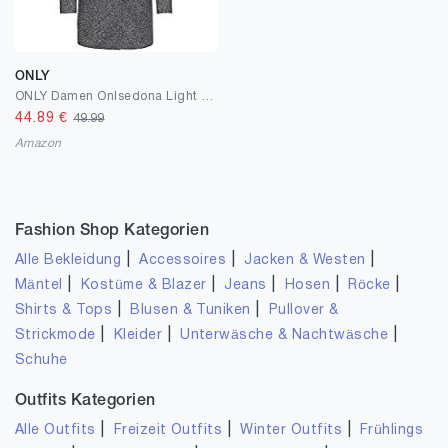
ONLY
ONLY Damen Onlsedona Light Melange Coat Cc OTW Mantel
44.89
€
49.99
Amazon
Fashion Shop Kategorien
|
|
|
Alle Bekleidung
Accessoires
Jacken & Westen
|
|
|
|
|
Mäntel
Kostüme & Blazer
Jeans
Hosen
Röcke
|
|
Shirts & Tops
Blusen & Tuniken
Pullover &
|
|
|
Strickmode
Kleider
Unterwäsche & Nachtwäsche
Schuhe
Outfits Kategorien
|
|
|
Alle Outfits
Freizeit Outfits
Winter Outfits
Frühlings