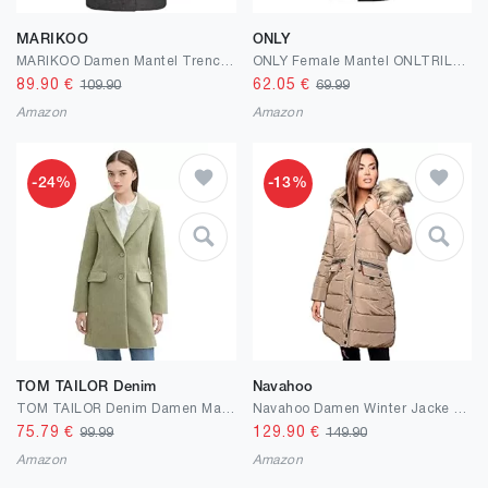
MARIKOO
ONLY
MARIKOO Damen Mantel Trenchcoat Wintermantel Übergangs Jacke Parka Lang B819
ONLY Female Mantel ONLTRILLION Mantel
89.90
€
62.05
€
109.90
69.99
Amazon
Amazon
-24%
-13%
TOM TAILOR Denim
Navahoo
TOM TAILOR Denim Damen Mantel mit Reverkragen
Navahoo Damen Winter Jacke Mantel Parka warm gefütterte Winterjacke B383
75.79
€
129.90
€
99.99
149.90
Amazon
Amazon