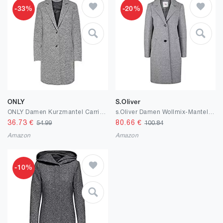
-33%
-20%
ONLY
S.Oliver
ONLY Damen Kurzmantel Carrie Life Mel Leichter Damen-Mantel mit Reversekragen
s.Oliver Damen Wollmix-Mantel mit Ziernähten
36.73
€
80.66
€
54.99
100.84
Amazon
Amazon
-10%