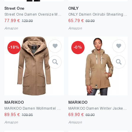
Street One
ONLY
Street One Damen Oversize Mantel
ONLY Damen Onlrubi Shearling Coat OTW Mantel
77.99
€
65.79
€
129.99
69.99
Amazon
Amazon
-18%
-0%
MARIKOO
MARIKOO
MARIKOO Damen Wollmantel Warmer Trenchcoat mit Kapuze Maikoo XS-5XL
MARIKOO Damen Winter Jacke Winterjacke Mantel Outdoor wasserabweisend Softshell B614
89.95
€
69.90
€
109.95
69.90
Amazon
Amazon