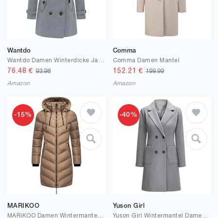
Wantdo
Comma
Wantdo Damen Winterdicke Jacken Warme Winddicht Jacke Wollmischung Erbsenmäntel Zweireihige Mittellange Mäntel Slim Fit Cabanjacke mit Schulterklappen
Comma Damen Mantel
76.48
€
152.21
€
93.98
199.99
Amazon
Amazon
-15%
-40%
MARIKOO
Yuson Girl
MARIKOO Damen Wintermantel Warmer Steppmantel lang mit Verstellbarer Kapuze Armasa XS-XXL
Yuson Girl Wintermantel Damen Langer Wollmantel Herbst Winter Klassischem Revers Coat Warmer Übergangsmantel Elegant Kurzmantel Einfarbig Jacke Outwear mit Doppelreihigen Knöpfen