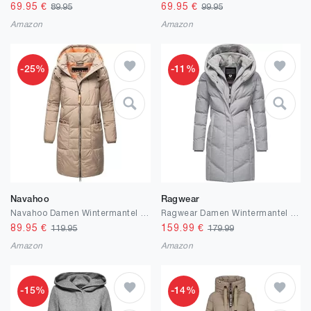
69.95
€
69.95
€
89.95
99.95
Amazon
Amazon
-25%
-11%
Navahoo
Ragwear
Navahoo Damen Wintermantel Warmer Steppmantel aus recyceltem Material mit Kapuze Bliblablubb 14 XS-6XL
Ragwear Damen Wintermantel Warmer wasserdichter und atmungsaktiver Steppmantel lang mit Kapuze und hohem Teddy-Fleece-Kragen Natalka Cosy YOUMODO XS-6XL
89.95
€
159.99
€
119.95
179.99
Amazon
Amazon
-15%
-14%