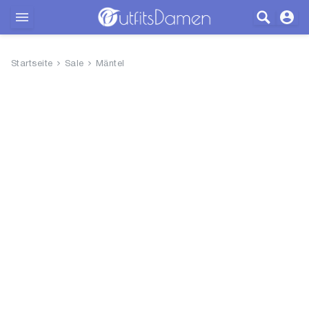
Outfits
Startseite
Sale
Mäntel
Bekleidung
Wäsche
Schuhe
Accessoires
SALE
Blog