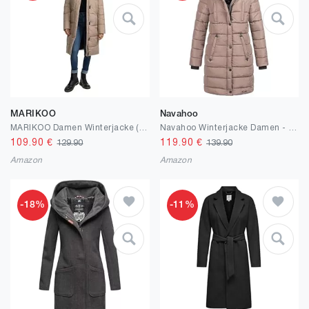
MARIKOO
Navahoo
MARIKOO Damen Winterjacke (S-3XL) - Steppjacke, lang geschnitten, seitliche Gehschlitze, Kapuze (abnehmbar), Warme Jacke Frauen - N001
Navahoo Winterjacke Damen - Wasserabweisend, Warm, Kapuze, Winddicht - Wintermantel Lang, Mantel Frauen, Teddyfell gefüttert - Stehkragen, 7 Taschen, verlängerter Zipper
109.90
€
119.90
€
129.90
139.90
Amazon
Amazon
-18%
-11%