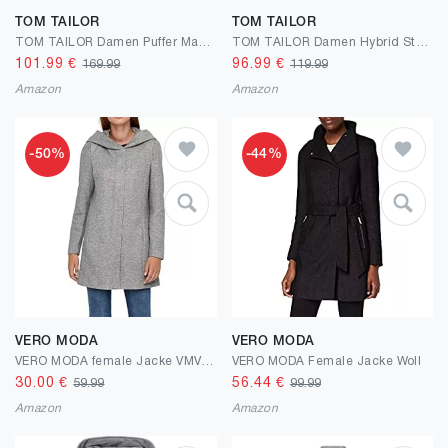
TOM TAILOR
TOM TAILOR
TOM TAILOR Damen Puffer Mantel mit Kapuze & Strickdetail
TOM TAILOR Damen Hybrid Steppmantel mit Kapuze
101.99
€
96.99
€
169.99
119.99
Amazon
Amazon
-50%
-44%
VERO MODA
VERO MODA
VERO MODA female Jacke VMVERODONA LS JACKET NOOS
VERO MODA Female Jacke Woll
30.00
€
56.44
€
59.99
99.99
Amazon
Amazon