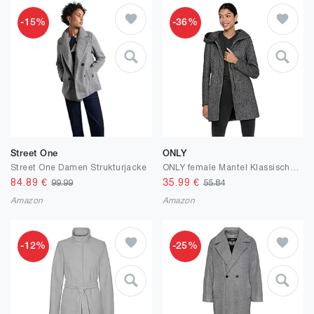
-15%
-36%
Street One
ONLY
Street One Damen Strukturjacke
ONLY female Mantel Klassischer Mantel
84.89
€
35.99
€
99.99
55.84
Amazon
Amazon
-12%
-25%