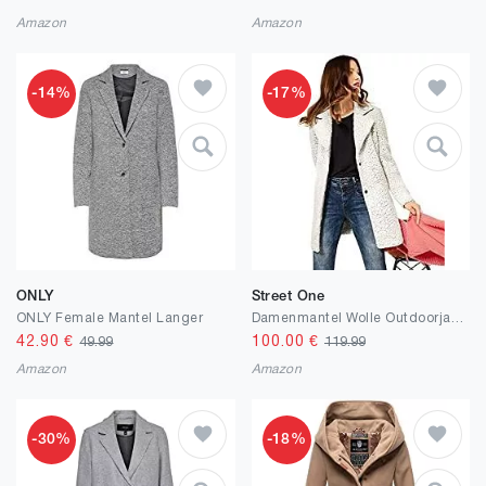
Amazon
Amazon
-14%
-17%
ONLY
Street One
ONLY Female Mantel Langer
Damenmantel Wolle Outdoorjacke Teddyfell
42.90
€
100.00
€
49.99
119.99
Amazon
Amazon
-30%
-18%