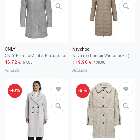
ONLY
Navahoo
ONLY Female Mantel Klassischer
Navahoo Damen Winterjacke (XS-3XL) - Wind- & Wasserabweisend, große Kapuze, seitliche Gehschlitze, Steppmantel, Warme Jacke Frauen - N036
46.72
€
119.90
€
54.99
139.90
Amazon
Amazon
-40%
-6%