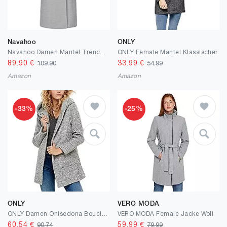
Navahoo
ONLY
Navahoo Damen Mantel Trenchcoat Winterjacke Wintermantel B661
ONLY Female Mantel Klassischer
89.90
€
33.99
€
109.90
54.99
Amazon
Amazon
-33%
-25%
ONLY
VERO MODA
ONLY Damen Onlsedona Boucle Wool Coat OTW Noos Mantel
VERO MODA Female Jacke Woll
60.54
€
59.99
€
90.74
79.99