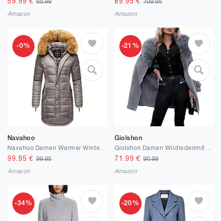
59.99
€
89.95
€
65.99
109.95
Amazon
Amazon
-0%
-21%
Navahoo
Giolshon
Navahoo Damen Warmer Winter Steppmantel Papaya XS-XXL
Giolshon Damen Wildlederimitat Lederjacke Lang Strickjacke Mantel mit Kunstpelzkragen
99.95
€
71.99
€
99.95
90.99
Amazon
Amazon
-34%
-20%