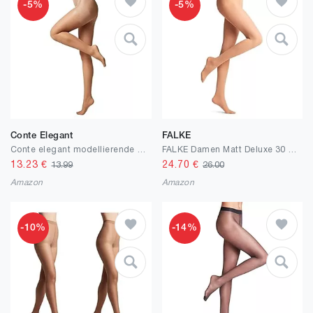
-5%
-5%
Conte Elegant
FALKE
Conte elegant modellierende Damenstrumpfhose mit Push-up Effekt - X-Press 20 DEN - Formende Feinstrumpfhose Damen Strumpfhose - Einfarbig -
FALKE Damen Matt Deluxe 30 DEN Strumpfhose transparent matt reißfest druckfreier breiter Komfortbund Feinstrumpfhose leicht verstärkte Fußspitze und feine Naht feines weiches Material 1 Stück
13.23
€
24.70
€
13.99
26.00
Amazon
Amazon
-10%
-14%