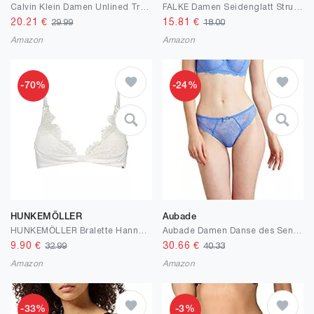
Calvin Klein Damen Unlined Triangle BH
FALKE Damen Seidenglatt Strumpfhose Fein 15 DEN Schwarz Hautfarbe viele weitere Farben verstärkte Feinstrumpfhose ohne Muster transparent reißfest und glänzend 1 Stück
20.21
€
15.81
€
29.99
18.00
Amazon
Amazon
-70%
-24%
HUNKEMÖLLER
Aubade
HUNKEMÖLLER Bralette Hannako
Aubade Damen Danse des Sens Tanga Tangahschen
9.90
€
30.66
€
32.99
40.33
Amazon
Amazon
-33%
-3%