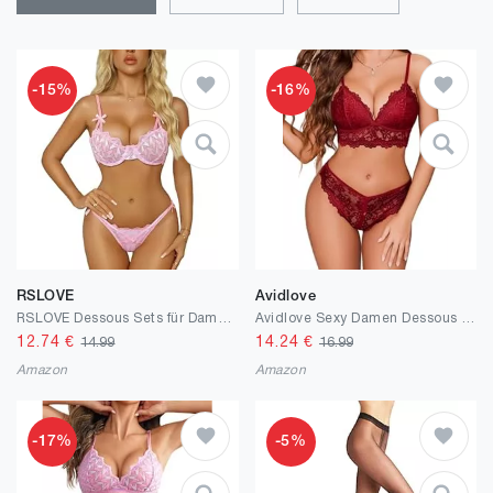
-15%
-16%
RSLOVE
Avidlove
RSLOVE Dessous Sets für Damen - Sexy Unterwäsche Frauen Push Up BH und Slip Set Reizwäsche
Avidlove Sexy Damen Dessous Set Spitze BH Unterwäsche und Slip Verstellbare Strapsen Babydoll Frauen Reizwäsche Lingerie Höschen Nachtwäsche Outfit
12.74
€
14.24
€
14.99
16.99
Amazon
Amazon
-17%
-5%