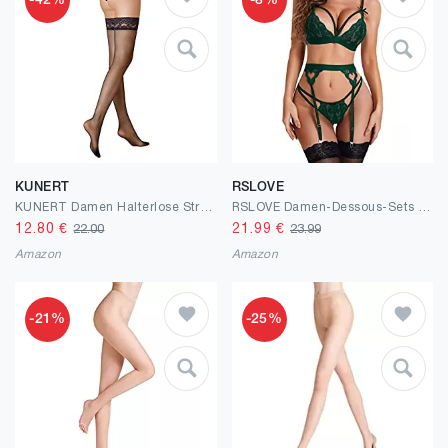
-42%
-8%
KUNERT
RSLOVE
KUNERT Damen Halterlose Strümpfe
RSLOVE Damen-Dessous-Sets mit Strumpfband, 3-teilig, Spitze, Teddy, Babydoll, Bodysuit
12.80
€
21.99
€
22.00
23.99
Amazon
Amazon
-21%
-25%