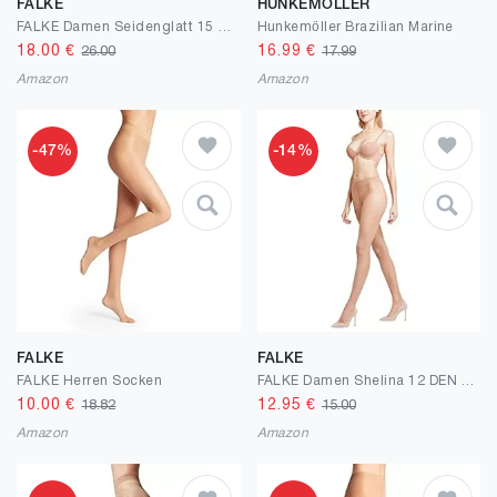
FALKE
HUNKEMÖLLER
FALKE Damen Seidenglatt 15 DEN Stay Ups transparent glänzend reißfest feine Naht an der Fußspitze mit Zierspitze und Silikonband für rutschfreien Sitz feines weiches Material 1 Paar
Hunkemöller Brazilian Marine
18.00
€
16.99
€
26.00
17.99
Amazon
Amazon
-47%
-14%
FALKE
FALKE
FALKE Herren Socken
FALKE Damen Shelina 12 DEN Strumpfhose ultra transparent leicht glänzend reißfest druckfreier Komfortbund Feinstrumpfhose mit feiner Naht an der Fußspitze feines weiches Material 1 Stück
10.00
€
12.95
€
18.82
15.00
Amazon
Amazon