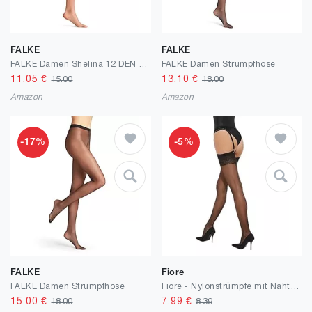
FALKE
FALKE
FALKE Damen Shelina 12 DEN Strumpfhose ultra transparent schimmernd reißfest druckfreier Komfortbund Feinstrumpfhose mit feiner Naht an der Fußspitze feines weiches Material 1 Stück
FALKE Damen Strumpfhose
11.05
€
13.10
€
15.00
18.00
Amazon
Amazon
-17%
-5%
FALKE
Fiore
FALKE Damen Strumpfhose
Fiore - Nylonstrümpfe mit Naht 20D für Strapsgürtel
15.00
€
7.99
€
18.00
8.39