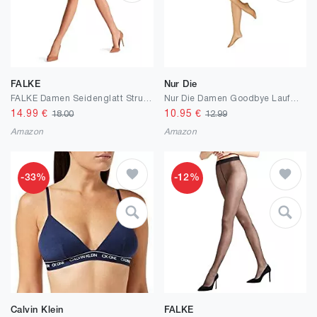
FALKE
Nur Die
FALKE Damen Seidenglatt Strumpfhose Fein 15 DEN Schwarz Hautfarbe viele weitere Farben verstärkte Feinstrumpfhose ohne Muster transparent reißfest und glänzend 1 Stück
Nur Die Damen Goodbye Laufmaschen Shape Strumpfhose
14.99
€
10.95
€
18.00
12.99
Amazon
Amazon
-33%
-12%
Calvin Klein
FALKE