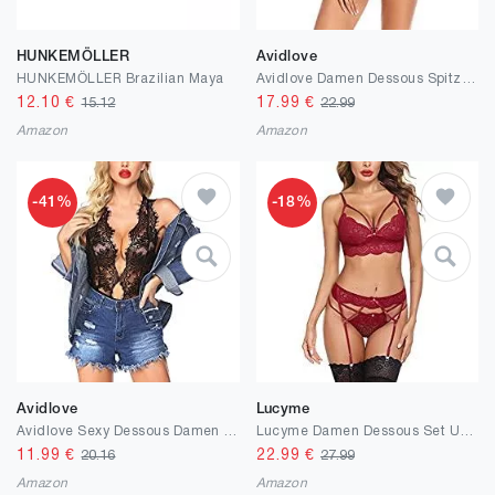
HUNKEMÖLLER
Avidlove
HUNKEMÖLLER Brazilian Maya
Avidlove Damen Dessous Spitzen Reizwäsche Babydoll Doppelter Unterwäsche BH Bügellos V-Ausschnitt Lingerie Nachtwäsche Rückenfrei Negligee Bra und Slips
12.10
€
17.99
€
15.12
22.99
Amazon
Amazon
-41%
-18%
Avidlove
Lucyme
Avidlove Sexy Dessous Damen Reizwäsche Body Rückenfrei Spitze Bodysuit Unterwäsche Strapsen Negligee V-Ausschnitt Babydoll Lingerie Erotic Nachtwäsche
Lucyme Damen Dessous Set Unterwäsche Frauen Flirty Lingerie Sexy Babydoll Dessous Spitze BH und Slip Reizwäsche Push up BH + Panty + Strumpfhalter für Frauen
11.99
€
22.99
€
20.16
27.99
Amazon
Amazon