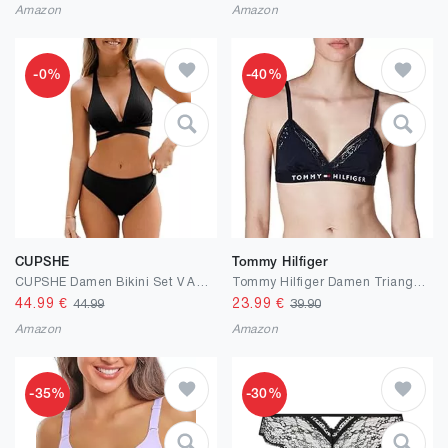
Amazon
Amazon
-0%
-40%
CUPSHE
Tommy Hilfiger
CUPSHE Damen Bikini Set V Ausschnitt Schlitz Lace Up Mid Waist Texturierte Bademode Zweiteiliger Badeanzug Swimsuit
Tommy Hilfiger Damen Triangel-BHS
44.99
€
23.99
€
44.99
39.90
Amazon
Amazon
-35%
-30%