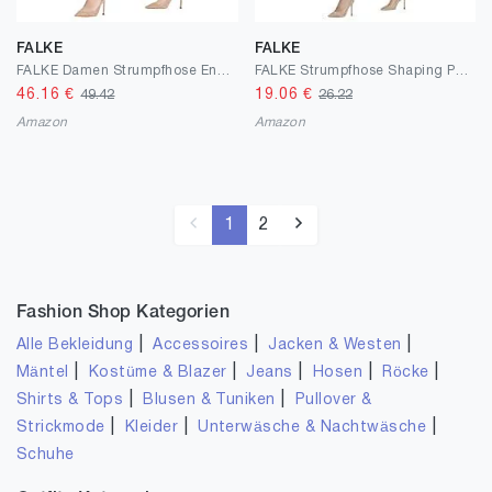
FALKE
FALKE
FALKE Damen Strumpfhose Energize, Polyamid, 1 Paar, Beige (Cocoon 4059), M-L (DE 42-44)
FALKE Strumpfhose Shaping Panty 20 Den weiche Materialien Damen schwarz grau Strumpfhose transparent ohne Muster figurformend mit Shapingeffekt 1 Stück
46.16
€
19.06
€
49.42
26.22
Amazon
Amazon
1
2
Fashion Shop Kategorien
|
|
|
Alle Bekleidung
Accessoires
Jacken & Westen
|
|
|
|
|
Mäntel
Kostüme & Blazer
Jeans
Hosen
Röcke
|
|
Shirts & Tops
Blusen & Tuniken
Pullover &
|
|
|
Strickmode
Kleider
Unterwäsche & Nachtwäsche
Schuhe