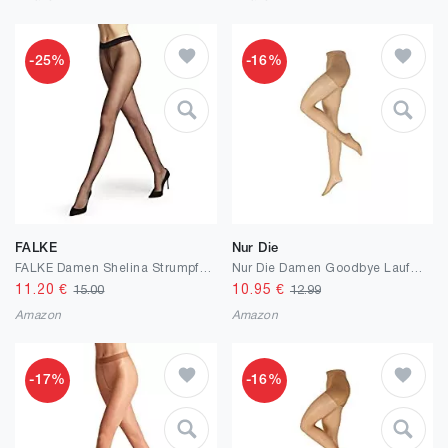
-25%
-16%
FALKE
Nur Die
FALKE Damen Shelina Strumpfhose Fein 12 DEN Schwarz Hautfarbe viele weitere Farben verstärkte Feinstrumpfhose ohne Muster transparent reißfest und glänzend 1 Stück
Nur Die Damen Goodbye Laufmaschen Shape Strumpfhose
11.20
€
10.95
€
15.00
12.99
Amazon
Amazon
-17%
-16%