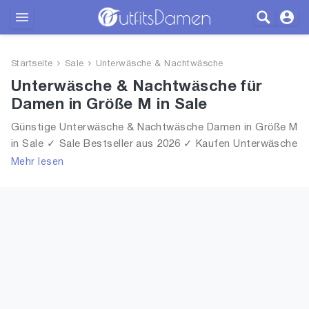
Outfits
Startseite
Sale
Unterwäsche & Nachtwäsche
Bekleidung
Unterwäsche & Nachtwäsche für
Damen in Größe M in Sale
Wäsche
Günstige Unterwäsche & Nachtwäsche Damen in Größe M
in Sale ✓ Sale Bestseller aus 2026 ✓ Kaufen Unterwäsche
Schuhe
& Nachtwäsche für Frauen in Größe M in Sale!
Mehr lesen
Accessoires
SALE
Blog