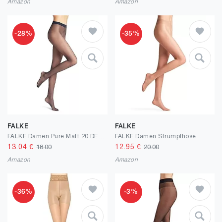
Amazon
Amazon
-28%
-35%
FALKE
FALKE
FALKE Damen Pure Matt 20 DEN Strumpfhose transparent matt reißfest druckfreier Komfortbund Feinstrumpfhose verstärkte Fußspitze und feine Naht feines weiches nachhaltiges Material 1 Stück
FALKE Damen Strumpfhose
13.04
€
12.95
€
18.00
20.00
Amazon
Amazon
-36%
-3%