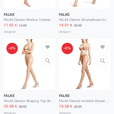
FALKE
FALKE
FALKE Damen Shelina Toeless Strumpfhose Fein 12 DEN Hautfarbe verstärkte Feinstrumpfhose ohne Muster transparent reißfest zehenfrei und glänzend 1 Stück
FALKE Damen Strumpfhose Invisible Deluxe, Fein 8 DEN, 1 Stück, Beige (Cocoon 4059), M-L
11.05
€
14.91
€
14.00
20.00
Amazon
Amazon
-4%
-3%
FALKE
FALKE
FALKE Damen Shaping Top Strumpfhose Fein 20 DEN Schwarz Hautfarbe Stützstrümpfe transparent ohne Muster figurformend mit Shapingeffekt 1 Stück
FALKE Damen Invisible Deluxe Strumpfhose Fein 8 DEN Schwarz Hautfarbe viele weitere Farben verstärkte Feinstrumpfhose ohne Muster transparent reißfest matt und dünn 1 Stück
26.98
€
19.38
€
28.00
20.00
Amazon
Amazon