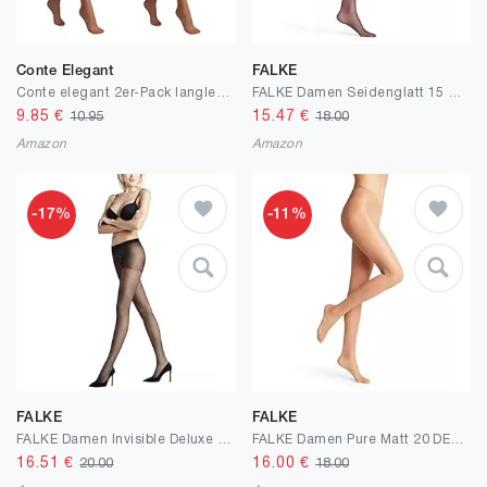
Conte Elegant
FALKE
Conte elegant 2er-Pack langlebige Damenstrumpfhose Halbmatt - SOLO 20 DEN - Damen Feinstrumpfhose Strumpfhose mit markiertem Höschenteil - Einfarbig
FALKE Damen Seidenglatt 15 DEN Strumpfhose transparent glänzend reißfest druckfreier Komfortbund Feinstrumpfhose mit verstärkter Fußspitze und feiner Naht feines weiches Material 1 Stück
9.85
€
15.47
€
10.95
18.00
Amazon
Amazon
-17%
-11%
FALKE
FALKE
FALKE Damen Invisible Deluxe 8 DEN Strumpfhose ultra transparent matt reißfest druckfreier Komfortbund Feinstrumpfhose mit feiner Naht an der Fußspitze feines weiches Material 1 Stück
FALKE Damen Pure Matt 20 DEN Strumpfhose transparent matt reißfest druckfreier Komfortbund Feinstrumpfhose verstärkte Fußspitze und feine Naht feines weiches nachhaltiges Material 1 Stück
16.51
€
16.00
€
20.00
18.00