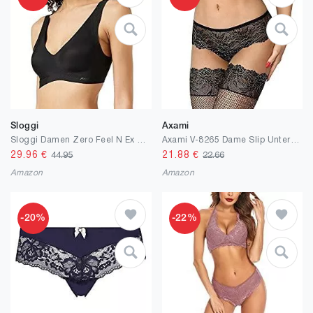
Sloggi
Axami
Sloggi Damen Zero Feel N Ex Bügelloser BH
Axami V-8265 Dame Slip Unterhose Normaler Bund
29.96
€
21.88
€
44.95
22.66
Amazon
Amazon
-20%
-22%