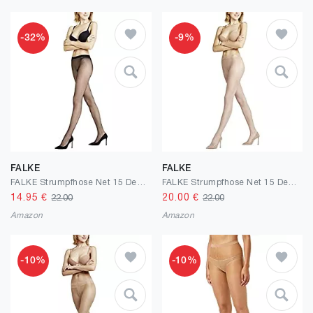
-32%
-9%
FALKE
FALKE
FALKE Strumpfhose Net 15 Denier Damen schwarz hautfarbe viele weitere Farben verstärkte Feinstrumpfhose mit Muster transparent reißfest dünn und mit Netz 1 Stück
FALKE Strumpfhose Net 15 Denier Damen schwarz hautfarbe viele weitere Farben verstärkte Feinstrumpfhose mit Muster transparent reißfest dünn und mit Netz 1 Stück
14.95
€
20.00
€
22.00
22.00
Amazon
Amazon
-10%
-10%