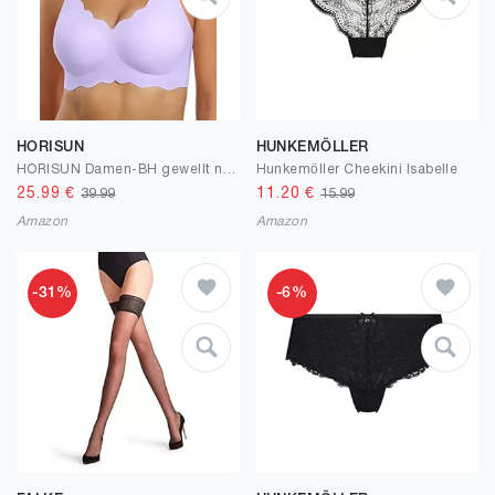
HORISUN
HUNKEMÖLLER
HORISUN Damen-BH gewellt nahtlos V-Ausschnitt Spitze Blumenmuster drahtlos Bralette feste Polsterung ohne Bügel
Hunkemöller Cheekini Isabelle
25.99
€
11.20
€
39.99
15.99
Amazon
Amazon
-31%
-6%