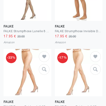
FALKE
FALKE
FALKE Strumpfhose Lunelle 8 Denier Damen schwarz hautfarbe viele weitere Farben verstärkte Feinstrumpfhose ohne Muster transparent reißfest dünn und glänzend 1 Stück
FALKE Strumpfhose Invisible Deluxe 8 Denier Damen schwarz hautfarbe viele weitere Farben verstärkte Feinstrumpfhose ohne Muster transparent reißfest matt und dünn 1 Stück
17.95
€
17.95
€
20.00
20.00
Amazon
Amazon
-33%
-17%
FALKE
FALKE