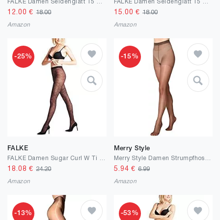
FALKE Damen Seidenglatt 15 Den W Ti Strumpfhose
FALKE Damen Seidenglatt 15 Den W Ti Strumpfhose
12.00
€
15.00
€
18.00
18.00
Amazon
Amazon
-25%
-15%
FALKE
Merry Style
FALKE Damen Sugar Curl W Ti Strumpfhose
Merry Style Damen Strumpfhose 15 DEN MSFI019
18.08
€
5.94
€
24.20
6.99
Amazon
Amazon
-13%
-53%