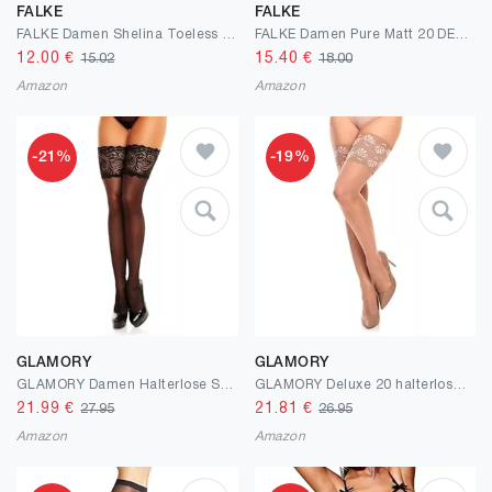
FALKE
FALKE
FALKE Damen Shelina Toeless 12 DEN Strumpfhose ultra transparent schimmernd reißfest druckfreier Komfortbund Feinstrumpfhose zehenfrei feines weiches Material 1 Stück
FALKE Damen Pure Matt 20 DEN Strumpfhose transparent matt reißfest druckfreier Komfortbund Feinstrumpfhose verstärkte Fußspitze und feine Naht feines weiches nachhaltiges Material 1 Stück
12.00
€
15.40
€
15.02
18.00
Amazon
Amazon
-21%
-19%
GLAMORY
GLAMORY
GLAMORY Damen Halterlose Strümpfe
GLAMORY Deluxe 20 halterlose Strümpfe
21.99
€
21.81
€
27.95
26.95
Amazon
Amazon