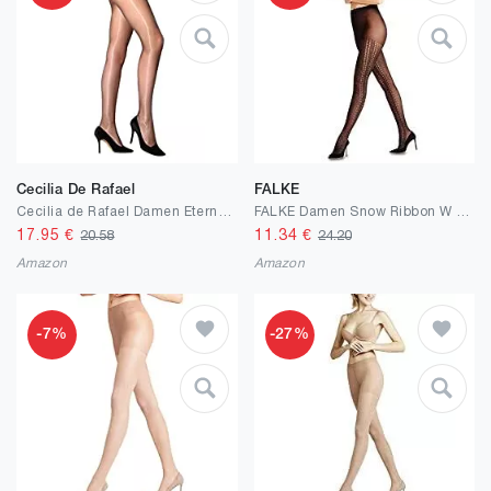
Cecilia De Rafael
FALKE
Cecilia de Rafael Damen Eterno Super Lucido Strumpfhose, 20 DEN, durchsichtig
FALKE Damen Snow Ribbon W Ti Strumpfhose
17.95
€
11.34
€
20.58
24.20
Amazon
Amazon
-7%
-27%