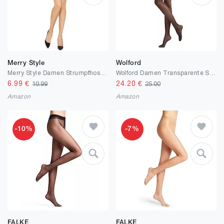
Merry Style
Wolford
Merry Style Damen Strumpfhose 40 Den MSGI043
Wolford Damen Transparente Strumpfhose Satin Touch 20 Tights,20 DEN
6.99
€
24.20
€
10.99
25.00
Amazon
Amazon
-10%
-7%
FALKE
FALKE