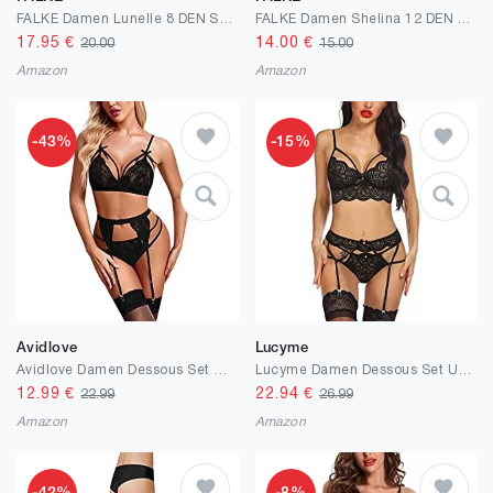
FALKE Damen Lunelle 8 DEN Strumpfhose ultra transparent mit leichtem Schimmer reißfest druckfreier Komfortbund Feinstrumpfhose mit feiner Naht an der Fußspitze feines weiches Material 1 Stück
FALKE Damen Shelina 12 DEN Strumpfhose ultra transparent leicht glänzend reißfest druckfreier Komfortbund Feinstrumpfhose mit feiner Naht an der Fußspitze feines weiches Material 1 Stück
17.95
€
14.00
€
20.00
15.00
Amazon
Amazon
-43%
-15%
Avidlove
Lucyme
Avidlove Damen Dessous Set Unterwäsche Spitze BH und Slip Lingerie Sexy Babydoll Bralette Dessous Reizwäsche Strumpfhalter für Frauen Nachtwäsche 3tlg
Lucyme Damen Dessous Set Unterwäsche Frauen Flirty Lingerie Sexy Babydoll Dessous Spitze BH und Slip Reizwäsche Push up BH + Panty + Strumpfhalter für Frauen
12.99
€
22.94
€
22.99
26.99
Amazon
Amazon