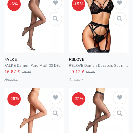
-6%
-15%
FALKE
RSLOVE
FALKE Damen Pure Matt 20 DEN Strumpfhose transparent matt reißfest druckfreier Komfortbund Feinstrumpfhose verstärkte Fußspitze und feine Naht feines weiches nachhaltiges Material 1 Stück
RSLOVE Damen Dessous Set mit Strumpfhalter - 3-teiliges Spitzen Teddy Babydoll Bodysuit
16.87
€
19.12
€
18.00
22.49
Amazon
Amazon
-26%
-27%