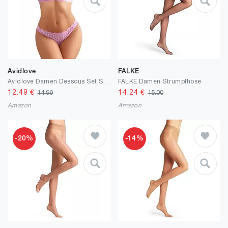
Avidlove
FALKE
Avidlove Damen Dessous Set Sexy Unterwäsche Spitze Bikini Bademode Ohne Bügel BH Sommer Babydoll Reizwäsche Lingerie Zweiteiliger Badeanzug
FALKE Damen Strumpfhose
12.49
€
14.24
€
14.99
15.00
Amazon
Amazon
-20%
-14%