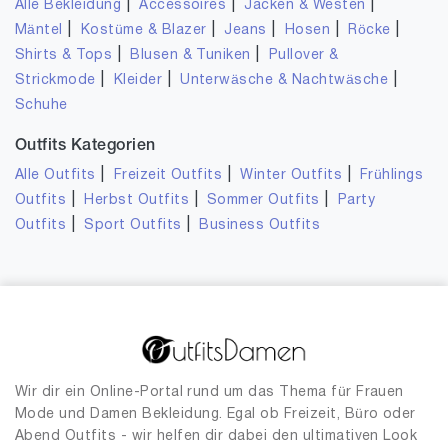
|
|
|
Alle Bekleidung
Accessoires
Jacken & Westen
|
|
|
|
|
Mäntel
Kostüme & Blazer
Jeans
Hosen
Röcke
|
|
Shirts & Tops
Blusen & Tuniken
Pullover &
|
|
|
Strickmode
Kleider
Unterwäsche & Nachtwäsche
Schuhe
Outfits Kategorien
|
|
|
Alle Outfits
Freizeit Outfits
Winter Outfits
Frühlings
|
|
|
Outfits
Herbst Outfits
Sommer Outfits
Party
|
|
Outfits
Sport Outfits
Business Outfits
Wir dir ein Online-Portal rund um das Thema für Frauen
Mode und Damen Bekleidung. Egal ob Freizeit, Büro oder
Abend Outfits - wir helfen dir dabei den ultimativen Look