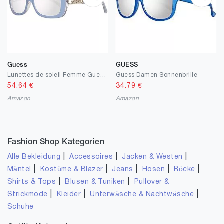
Guess
GUESS
Lunettes de soleil Femme Guess GU7453-5690C
Guess Damen Sonnenbrille
54.64
€
34.79
€
Amazon
Amazon
Fashion Shop Kategorien
|
|
|
Alle Bekleidung
Accessoires
Jacken & Westen
|
|
|
|
|
Mäntel
Kostüme & Blazer
Jeans
Hosen
Röcke
|
|
Shirts & Tops
Blusen & Tuniken
Pullover &
|
|
|
Strickmode
Kleider
Unterwäsche & Nachtwäsche
Schuhe