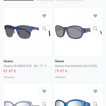
Guess
Guess
Guess GU6859 91B -56 -17 -145 Guess Sun GU6859 91B -56 -17 -145 Wayfarer Sonnenbrille 56, Blue
Guess Sonnenbrille (GU7425)
61.97
€
79.67
€
Amazon
Amazon