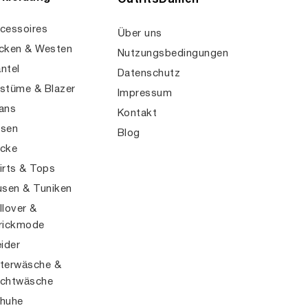
OutfitsDamen
cessoires
Über uns
cken & Westen
Nutzungsbedingungen
ntel
Datenschutz
stüme & Blazer
Impressum
ans
Kontakt
sen
Blog
cke
irts & Tops
usen & Tuniken
llover &
rickmode
eider
terwäsche &
chtwäsche
huhe