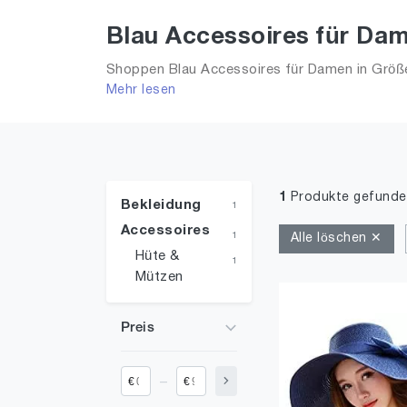
Blau Accessoires für Dam
Shoppen Blau Accessoires für Damen in Größe 
Mehr lesen
2026 für Frauen!
1
Produkte gefunde
Bekleidung
1
Accessoires
1
Alle löschen ✕
Hüte &
1
Mützen
Preis
_
€
€