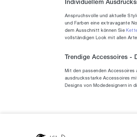
Individuellem Ausdruck
27
1
Anspruchsvolle und aktuelle Sty
28
1
und Farben eine extravagante Not
36
1
dem Ausschnitt können Sie
Kett
38
vollständigen Look mit allen Art
3
40
1
Trendige Accessoires -
45
2
46
Mit den passenden Accessoires 
1
ausdrucksstarke Accessoires mit
47
1
Designs von Modedesignern in di
50
4
51
2
52
2
53
1
54
3