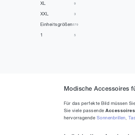
XL
9
XXL
3
Einheitsgrößen
579
1
5
3
1
8
1
16.5
1
17
2
18
Modische Accessoires fü
2
21
1
Für das perfekte Bild müssen Si
23
2
Sie viele passende
Accessoire
hervorragende
Sonnenbrillen
,
Ta
25
1
26
1