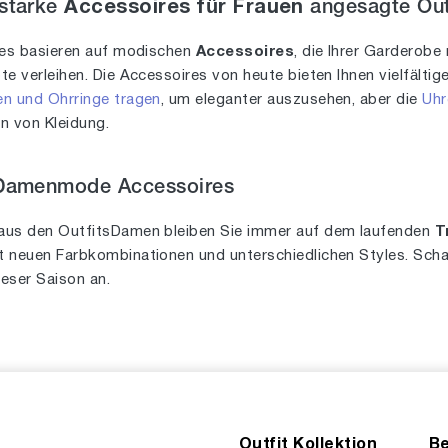
sstarke
Accessoires für Frauen
angesagte Out
les basieren auf modischen
Accessoires
, die Ihrer Garderobe 
e verleihen. Die Accessoires von heute bieten Ihnen vielfälti
en und Ohrringe tragen
, um eleganter auszusehen, aber die
Uhr
en von Kleidung.
 Damenmode Accessoires
aus den OutfitsDamen bleiben Sie immer auf dem laufenden
T
 neuen Farbkombinationen und unterschiedlichen Styles. Schau
eser Saison an.
Outfit Kollektion
Be