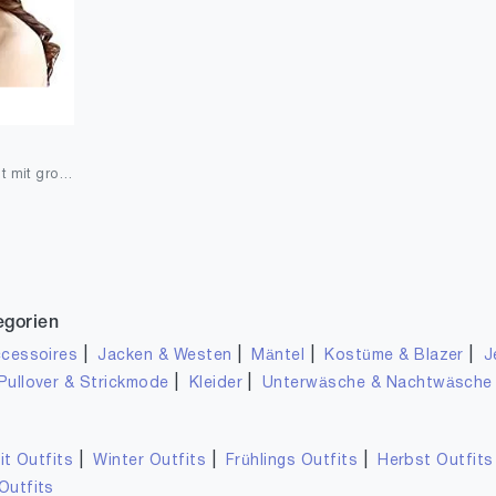
ericotry Damen Strohhut mit großer Schleife, Strandmütze, breiter Schlapphut, faltbar, mit großer Krempe, Sonnenhut, LSF 50+, Party, Garten, Reisen
egorien
|
|
|
|
cessoires
Jacken & Westen
Mäntel
Kostüme & Blazer
J
|
|
Pullover & Strickmode
Kleider
Unterwäsche & Nachtwäsche
|
|
|
it Outfits
Winter Outfits
Frühlings Outfits
Herbst Outfits
Outfits