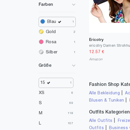
Farben
Blau
1
Gold
2
Ericotry
Rosa
1
12.57
€
Silber
1
Amazon
Größe
15
1
Fashion Shop Kat
XS
|
Alle Bekleidung
Ac
6
|
Blusen & Tuniken
S
69
Outfits Kategorien
M
118
|
Alle Outfits
Freize
L
107
|
Outfits
Business 