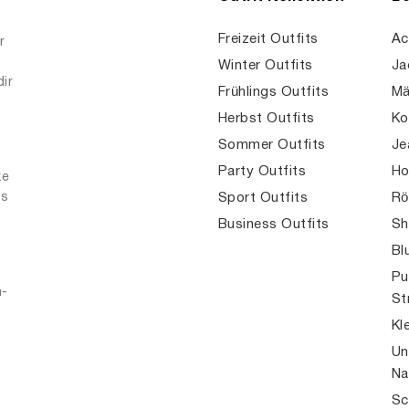
Freizeit Outfits
Ac
r
Winter Outfits
Ja
dir
Frühlings Outfits
Mä
Herbst Outfits
Ko
Sommer Outfits
Je
Party Outfits
Ho
ke
es
Sport Outfits
Rö
Business Outfits
Sh
Bl
Pu
n-
St
Kl
Un
Na
Sc