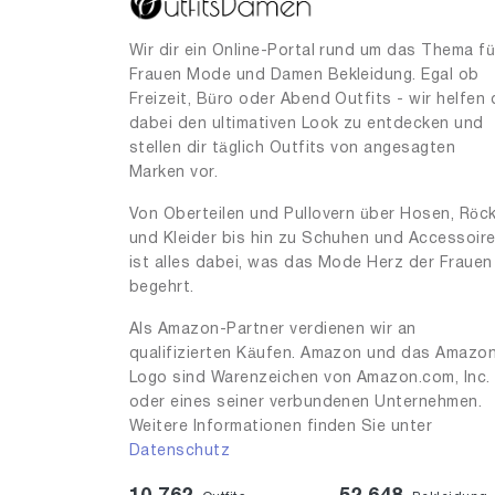
55
4
Wir dir ein Online-Portal rund um das Thema fü
56
4
Frauen Mode und Damen Bekleidung. Egal ob
Freizeit, Büro oder Abend Outfits - wir helfen 
57
1
dabei den ultimativen Look zu entdecken und
57.0
1
stellen dir täglich Outfits von angesagten
Marken vor.
58
4
Von Oberteilen und Pullovern über Hosen, Röc
59
1
und Kleider bis hin zu Schuhen und Accessoir
60
ist alles dabei, was das Mode Herz der Frauen
1
begehrt.
80
2
Als Amazon-Partner verdienen wir an
90
6
qualifizierten Käufen. Amazon und das Amazo
99
Logo sind Warenzeichen von Amazon.com, Inc.
1
oder eines seiner verbundenen Unternehmen.
100
1
Weitere Informationen finden Sie unter
Datenschutz
450
1